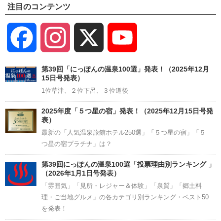
注目のコンテンツ
Facebook
Instagram
X
YouTube
Channel
第39回「にっぽんの温泉100選」発表！（2025年12月
15日号発表）
1位草津、２位下呂、３位道後
2025年度「５つ星の宿」発表！（2025年12月15日号発
表）
最新の「人気温泉旅館ホテル250選」「５つ星の宿」「５
つ星の宿プラチナ」は？
第39回にっぽんの温泉100選「投票理由別ランキング 」
（2026年1月1日号発表）
「雰囲気」「見所・レジャー＆体験」「泉質」「郷土料
理・ご当地グルメ」の各カテゴリ別ランキング・ベスト50
を発表！