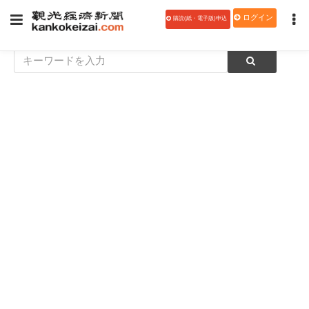
ログイン
購読(紙・電子版)申込