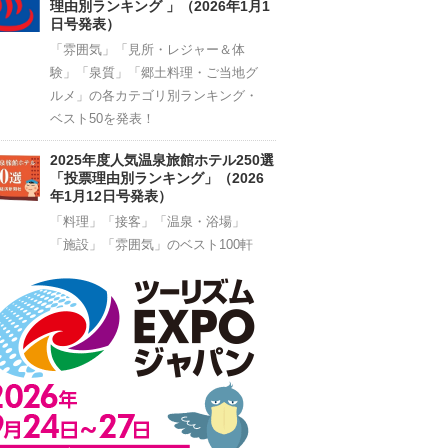
理由別ランキング 」（2026年1月1
日号発表）
「雰囲気」「見所・レジャー＆体
験」「泉質」「郷土料理・ご当地グ
ルメ」の各カテゴリ別ランキング・
ベスト50を発表！
2025年度人気温泉旅館ホテル250選
「投票理由別ランキング」（2026
年1月12日号発表）
「料理」「接客」「温泉・浴場」
「施設」「雰囲気」のベスト100軒