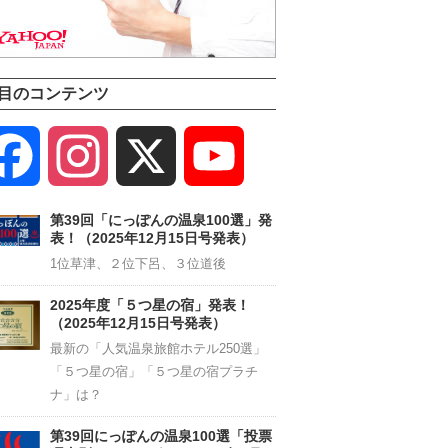
目のコンテンツ
Facebook
Instagram
X
YouTube
Channel
第39回「にっぽんの温泉100選」発
表！（2025年12月15日号発表）
1位草津、２位下呂、３位道後
2025年度「５つ星の宿」発表！
（2025年12月15日号発表）
最新の「人気温泉旅館ホテル250選」
「５つ星の宿」「５つ星の宿プラチ
ナ」は？
第39回にっぽんの温泉100選「投票