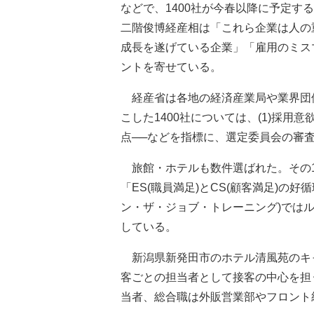
などで、1400社が今春以降に予定す
二階俊博経産相は「これら企業は人の
成長を遂げている企業」「雇用のミス
ントを寄せている。
経産省は各地の経済産業局や業界団
こした1400社については、(1)採用意
点──などを指標に、選定委員会の審
旅館・ホテルも数件選ばれた。その1
「ES(職員満足)とCS(顧客満足)の好
ン・ザ・ジョブ・トレーニング)では
している。
新潟県新発田市のホテル清風苑のキャ
客ごとの担当者として接客の中心を担
当者、総合職は外販営業部やフロント