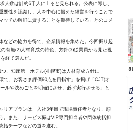
る求人数は計約6千人に上ると見られる。公表に際し、
重要性を認識し、人を中心に据えた経営を行うことで
マッチの解消に資することを期待している」とのコメ
体などの協力を得て、企業情報を集めた。今回掘り起
欲の有無(2)人材育成の特色、方針(3)従業員から見た視
査を経て選んだ。
8
つ、知床第一ホテル(札幌市)は人材育成方針に
循環で、お客さま評価90点を目指す」を掲げ「OJT(オ
ルールや決めごとを明確にさせ、必ず実行させる」と
リアプランは、入社3年目で現場責任者となり、顧
う。また、サービス職はVIP専門担当者や団体統括担
統括チーフなどの道を進む。