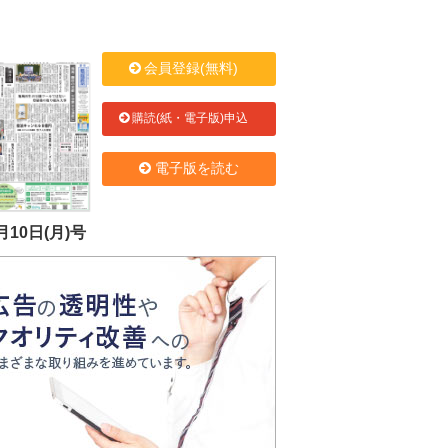
会員登録(無料)
購読(紙・電子版)申込
電子版を読む
月10日(月)号