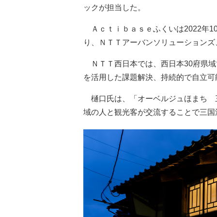
ックが担当した。
Ａｃｔｉｂａｓｅふくいは2022年
り、ＮＴＴアーバンソリューションズ
ＮＴＴ西日本では、西日本30府県域
を活用した課題解決、持続的で自立可
樋口氏は、「オーベルジュほまち 
域の人と観光客が交流することで三国