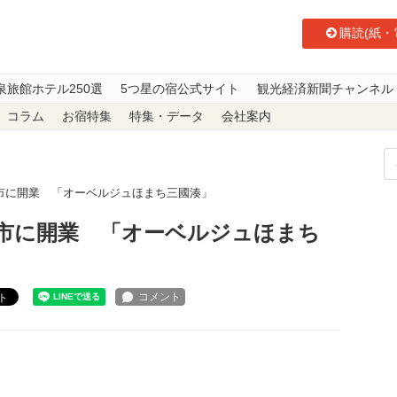
購読(紙・
泉旅館ホテル250選
5つ星の宿公式サイト
観光経済新聞チャンネル
コラム
お宿特集
特集・データ
会社案内
市に開業 「オーベルジュほまち三國湊」
市に開業 「オーベルジュほまち
ト