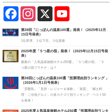
Facebook
Instagram
X
YouTube
Channel
第39回「にっぽんの温泉100選」発表！（2025年12月
15日号発表）
1位草津、２位下呂、３位道後
2025年度「５つ星の宿」発表！（2025年12月15日号発
表）
最新の「人気温泉旅館ホテル250選」「５つ星の宿」「５
つ星の宿プラチナ」は？
第39回にっぽんの温泉100選「投票理由別ランキング 」
（2026年1月1日号発表）
「雰囲気」「見所・レジャー＆体験」「泉質」「郷土料
理・ご当地グルメ」の各カテゴリ別ランキング・ベスト50
を発表！
2025年度人気温泉旅館ホテル250選「投票理由別ランキ