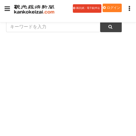
ログイン
購読(紙・電子版)申込