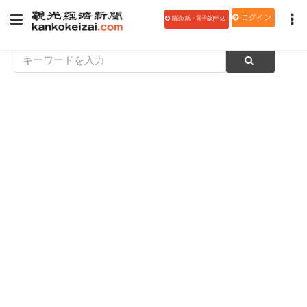
ログイン
購読(紙・電子版)申込