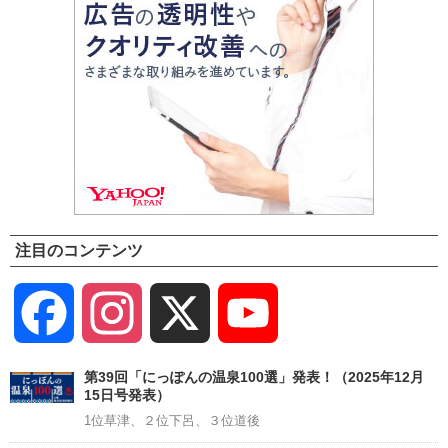
注目のコンテンツ
Facebook
Instagram
X
YouTube
Channel
第39回「にっぽんの温泉100選」発表！（2025年12月
15日号発表）
1位草津、２位下呂、３位道後