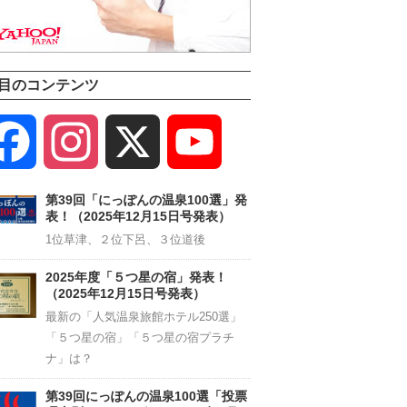
目のコンテンツ
Facebook
Instagram
X
YouTube
Channel
第39回「にっぽんの温泉100選」発
表！（2025年12月15日号発表）
1位草津、２位下呂、３位道後
2025年度「５つ星の宿」発表！
（2025年12月15日号発表）
最新の「人気温泉旅館ホテル250選」
「５つ星の宿」「５つ星の宿プラチ
ナ」は？
第39回にっぽんの温泉100選「投票