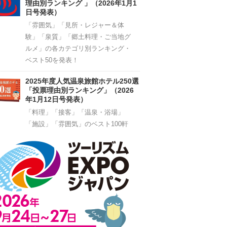
理由別ランキング 」（2026年1月1
日号発表）
「雰囲気」「見所・レジャー＆体
験」「泉質」「郷土料理・ご当地グ
ルメ」の各カテゴリ別ランキング・
ベスト50を発表！
2025年度人気温泉旅館ホテル250選
「投票理由別ランキング」（2026
年1月12日号発表）
「料理」「接客」「温泉・浴場」
「施設」「雰囲気」のベスト100軒