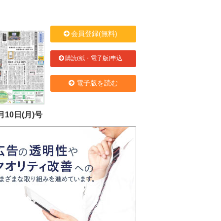
会員登録(無料)
購読(紙・電子版)申込
電子版を読む
月10日(月)号