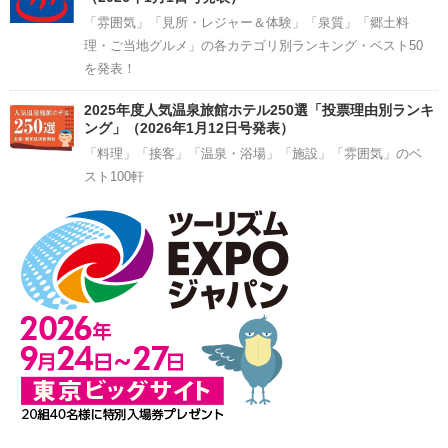
「雰囲気」「見所・レジャー＆体験」「泉質」「郷土料
理・ご当地グルメ」の各カテゴリ別ランキング・ベスト50
を発表！
2025年度人気温泉旅館ホテル250選「投票理由別ランキ
ング」（2026年1月12日号発表）
「料理」「接客」「温泉・浴場」「施設」「雰囲気」のベ
スト100軒