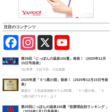
注目のコンテンツ
Facebook
Instagram
X
YouTube
Channel
第39回「にっぽんの温泉100選」発表！（2025年12月
15日号発表）
1位草津、２位下呂、３位道後
2025年度「５つ星の宿」発表！（2025年12月15日号発
表）
最新の「人気温泉旅館ホテル250選」「５つ星の宿」「５
つ星の宿プラチナ」は？
第39回にっぽんの温泉100選「投票理由別ランキング 」
（2026年1月1日号発表）