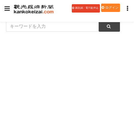
ログイン
購読(紙・電子版)申込