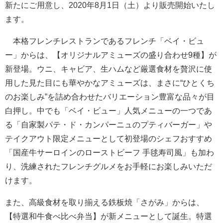
新たにご用意し、2020年8月1日（土）より販売開始いたし
ます。
本格フレンチレストランであるフレンチ「ベイ・ビュ
ー」からは、【オリジナルアミューズの盛り合わせ9種】が
新登場。ウニ、キャビア、生ハムなど厳選食材を贅沢に使
用した見た目にも華やかなアミューズは、まさに“ひとくち
のお楽しみ”を詰め合わせたバリエーション豊富な品々が目
白押し。中でも「ベイ・ビュー」人気メニューの一つであ
る「自家製パテ・ド・カンパーニュのプティバーガー」や
テイクアウト限定メニューとして初登場のシェフおすすめ
「国産牛サーロインのローストビーフ 手毬寿司風」も加わ
り、洗練されたフレンチグルメをお手軽にお楽しみいただ
けます。
また、高級食材を取り揃える鉄板焼「さがみ」からは、
【特選和牛食べ比べ弁当】が新メニューとして誕生。特選