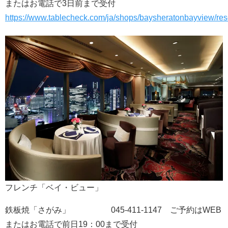
またはお電話で3日前まで受付
https://www.tablecheck.com/ja/shops/baysheratonbayview/res
フレンチ「ベイ・ビュー」
鉄板焼「さがみ」 045-411-1147 ご予約はWEB
またはお電話で前日19：00まで受付