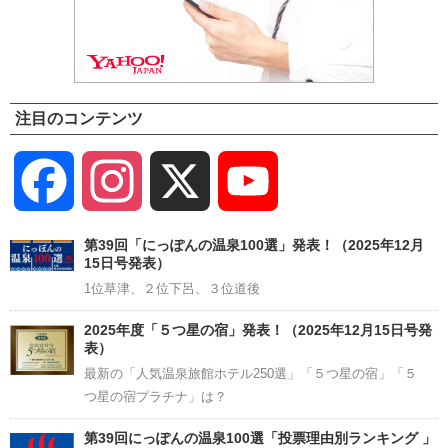
注目のコンテンツ
Facebook
Instagram
X
YouTube
Channel
第39回「にっぽんの温泉100選」発表！（2025年12月
15日号発表）
1位草津、２位下呂、３位道後
2025年度「５つ星の宿」発表！（2025年12月15日号発
表）
最新の「人気温泉旅館ホテル250選」「５つ星の宿」「５
つ星の宿プラチナ」は？
第39回にっぽんの温泉100選「投票理由別ランキング 」