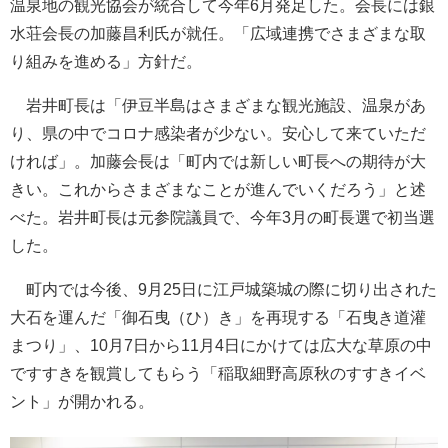
温泉地の観光協会が統合して今年6月発足した。会長には銀
水荘会長の加藤昌利氏が就任。「広域連携でさまざまな取
り組みを進める」方針だ。
岩井町長は「伊豆半島はさまざまな観光施設、温泉があ
り、県の中でコロナ感染者が少ない。安心して来ていただ
ければ」。加藤会長は「町内では新しい町長への期待が大
きい。これからさまざまなことが進んでいくだろう」と述
べた。岩井町長は元参院議員で、今年3月の町長選で初当選
した。
町内では今後、9月25日に江戸城築城の際に切り出された
大石を運んだ「御石曳（ひ）き」を再現する「石曳き道灌
まつり」、10月7日から11月4日にかけては広大な草原の中
ですすきを観賞してもらう「稲取細野高原秋のすすきイベ
ント」が開かれる。