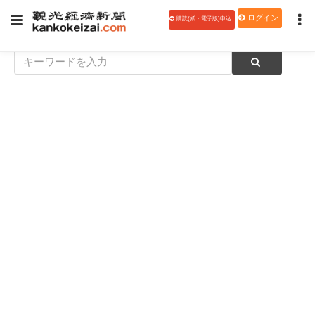
ログイン
購読(紙・電子版)申込