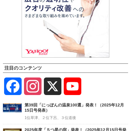
注目のコンテンツ
Facebook
Instagram
X
YouTube
Channel
第39回「にっぽんの温泉100選」発表！（2025年12月
15日号発表）
1位草津、２位下呂、３位道後
2025年度「５つ星の宿」発表！（2025年12月15日号発