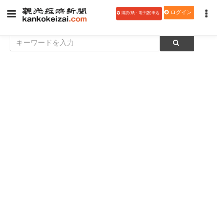
ログイン
購読(紙・電子版)申込