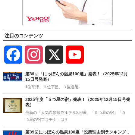
注目のコンテンツ
Facebook
Instagram
X
YouTube
Channel
第39回「にっぽんの温泉100選」発表！（2025年12月
15日号発表）
1位草津、２位下呂、３位道後
2025年度「５つ星の宿」発表！（2025年12月15日号発
表）
最新の「人気温泉旅館ホテル250選」「５つ星の宿」「５
つ星の宿プラチナ」は？
第39回にっぽんの温泉100選「投票理由別ランキング 」