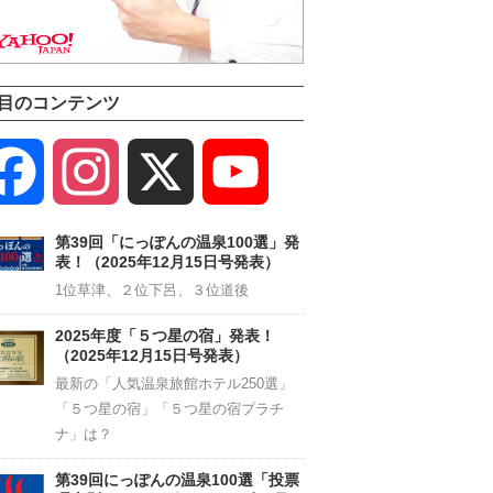
目のコンテンツ
Facebook
Instagram
X
YouTube
Channel
第39回「にっぽんの温泉100選」発
表！（2025年12月15日号発表）
1位草津、２位下呂、３位道後
2025年度「５つ星の宿」発表！
（2025年12月15日号発表）
最新の「人気温泉旅館ホテル250選」
「５つ星の宿」「５つ星の宿プラチ
ナ」は？
第39回にっぽんの温泉100選「投票