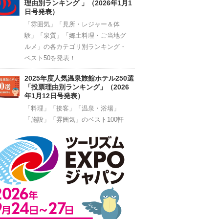
理由別ランキング 」（2026年1月1
日号発表）
「雰囲気」「見所・レジャー＆体
験」「泉質」「郷土料理・ご当地グ
ルメ」の各カテゴリ別ランキング・
ベスト50を発表！
2025年度人気温泉旅館ホテル250選
「投票理由別ランキング」（2026
年1月12日号発表）
「料理」「接客」「温泉・浴場」
「施設」「雰囲気」のベスト100軒