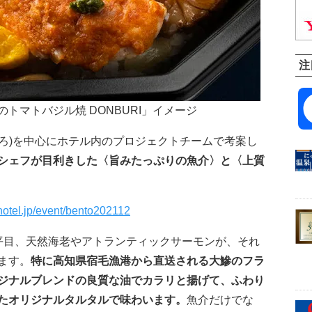
注
トマトバジル焼 DONBURI」イメージ
さひろ)を中心にホテル内のプロジェクトチームで考案し
シェフが目利きした〈旨みたっぷりの魚介〉と〈上質
hotel.jp/event/bento202112
平目、天然海老やアトランティックサーモンが、それ
ます。
特に高知県宿毛漁港から直送される大鰺のフラ
ジナルブレンドの良質な油でカラリと揚げて、ふわり
たオリジナルタルタルで味わいます。
魚介だけでな