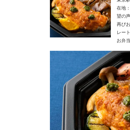
在地：
望の声
再び
レー
お弁