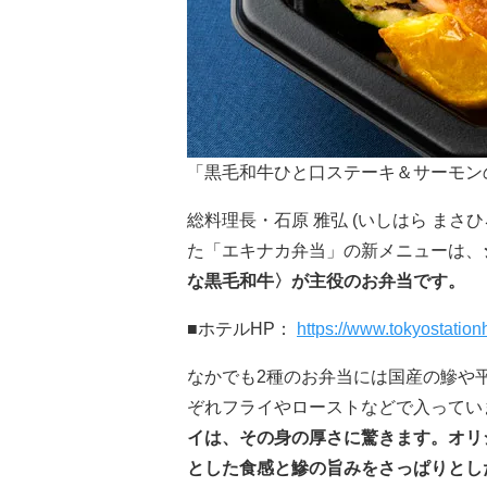
「黒毛和牛ひと口ステーキ＆サーモンの
総料理長・石原 雅弘 (いしはら ま
た「エキナカ弁当」の新メニューは、
な黒毛和牛〉が主役のお弁当です。
■ホテルHP：
https://www.tokyostation
なかでも2種のお弁当には国産の鰺や
ぞれフライやローストなどで入ってい
イは、その身の厚さに驚きます。オリ
とした食感と鰺の旨みをさっぱりとし