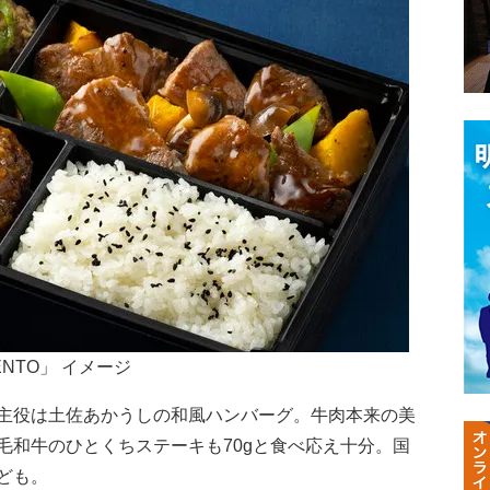
NTO」 イメージ
主役は土佐あかうしの和風ハンバーグ。牛肉本来の美
毛和牛のひとくちステーキも70gと食べ応え十分。国
ども。