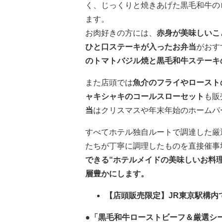
く、じっくりと焼きあげた黒毛和牛の
ます。
お肉好きの方には、
赤身が美味しいこ
ひと口ステーキが入ったお弁当
がおす
のトマトバジル焼と黒毛和牛ステーキの
また店頭では
魚介のフライやロースト
ャキシャキのコールスローセット
も販
当
はクリスマスや年末年始のホームパ
すべてホテル独自ルートで調達した厳
たちが丁寧に調理したものを直接催事
できる“ホテルメイドの美味しいお料
層豊かにします。
【店頭販売限定】JR東京駅構内
●
「黒毛和牛ローストビーフ＆厳選シーフー