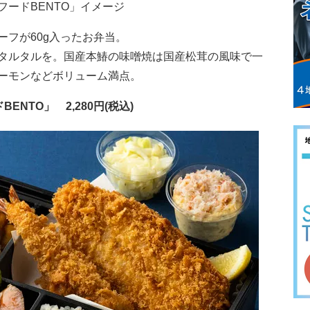
ードBENTO」イメージ
フが60g入ったお弁当。
タルタルを。国産本鰆の味噌焼は国産松茸の風味で一
ーモンなどボリューム満点。
NTO」 2,280円(税込)