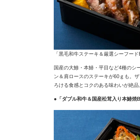
「黒毛和牛ステーキ＆厳選シーフードB
国産の大鯵・本鰆・平目など4種のシ
ン＆肩ロースのステーキが60ｇも。
ろける食感とコクのある味わいが絶品
●「ダブル和牛＆国産松茸入り本鰆焼BEN