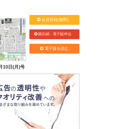
会員登録(無料)
購読(紙・電子版)申込
電子版を読む
月10日(月)号