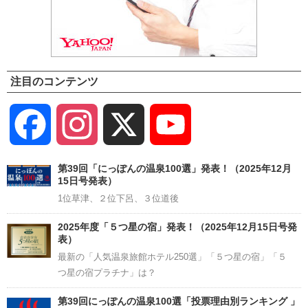
注目のコンテンツ
Facebook
Instagram
X
YouTube
Channel
第39回「にっぽんの温泉100選」発表！（2025年12月
15日号発表）
1位草津、２位下呂、３位道後
2025年度「５つ星の宿」発表！（2025年12月15日号発
表）
最新の「人気温泉旅館ホテル250選」「５つ星の宿」「５
つ星の宿プラチナ」は？
第39回にっぽんの温泉100選「投票理由別ランキング 」