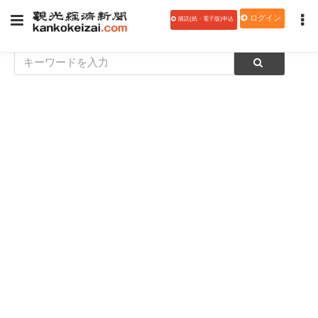
ログイン
購読(紙・電子版)申込