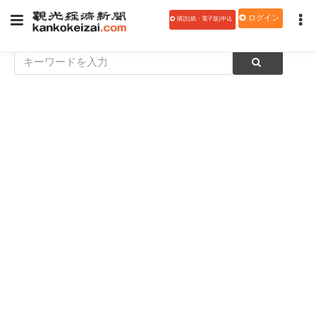
ログイン
購読(紙・電子版)申込