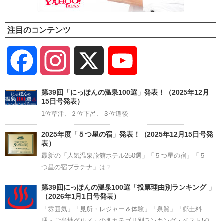
注目のコンテンツ
Facebook
Instagram
X
YouTube
Channel
第39回「にっぽんの温泉100選」発表！（2025年12月
15日号発表）
1位草津、２位下呂、３位道後
2025年度「５つ星の宿」発表！（2025年12月15日号発
表）
最新の「人気温泉旅館ホテル250選」「５つ星の宿」「５
つ星の宿プラチナ」は？
第39回にっぽんの温泉100選「投票理由別ランキング 」
（2026年1月1日号発表）
「雰囲気」「見所・レジャー＆体験」「泉質」「郷土料
理・ご当地グルメ」の各カテゴリ別ランキング・ベスト50