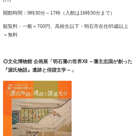
開館時間：9時30分～17時（入館は16時30分まで）
観覧料：一般＝700円、高校生以下・明石市在住65歳以上
＝無料
◎文化博物館 企画展「明石藩の世界Ⅻ ～藩主忠国が創った
『源氏物語』遺跡と俳諧文学～」