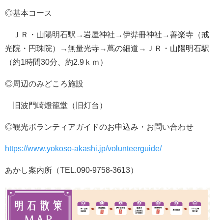
◎基本コース
ＪＲ・山陽明石駅→岩屋神社→伊弉冊神社→善楽寺（戒
光院・円珠院）→無量光寺→蔦の細道→ＪＲ・山陽明石駅
（約1時間30分、約2.9ｋｍ）
◎周辺のみどころ施設
旧波門崎燈籠堂（旧灯台）
◎観光ボランティアガイドのお申込み・お問い合わせ
https://www.yokoso-akashi.jp/volunteerguide/
あかし案内所（TEL.090-9758-3613）