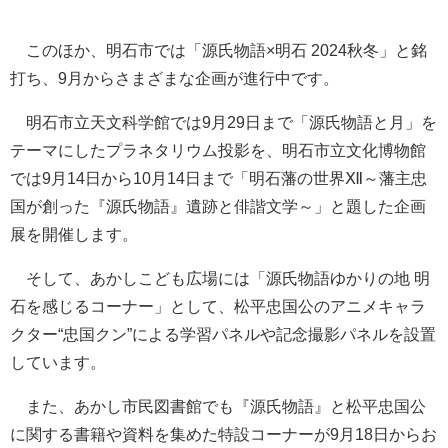
このほか、明石市では「源氏物語×明石 2024秋冬」と銘
打ち、9月からさまざまな企画が進行中です。
明石市立天文科学館では9月29日まで「源氏物語と月」を
テーマにしたプラネタリウム投影を、明石市立文化博物館
では9月14日から10月14日まで「明石藩の世界Ⅻ～藩主忠
国が創った『源氏物語』遺跡と俳諧文学～」と題した企画
展を開催します。
そして、あかしこども広場には「源氏物語ゆかりの地 明
石を感じるコーナー」として、松平忠国公のアニメキャラ
クター“忠国クン”による学習パネルや記念撮影パネルを設置
しています。
また、あかし市民図書館でも『源氏物語』と松平忠国公
に関する書籍や資料を集めた特設コーナーが9月18日からお