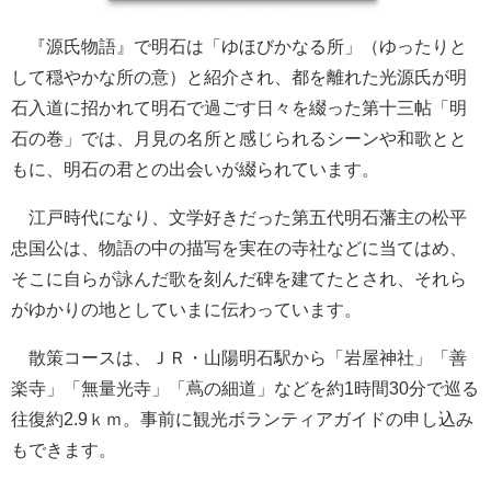
『源氏物語』で明石は「ゆほびかなる所」（ゆったりと
して穏やかな所の意）と紹介され、都を離れた光源氏が明
石入道に招かれて明石で過ごす日々を綴った第十三帖「明
石の巻」では、月見の名所と感じられるシーンや和歌とと
もに、明石の君との出会いが綴られています。
江戸時代になり、文学好きだった第五代明石藩主の松平
忠国公は、物語の中の描写を実在の寺社などに当てはめ、
そこに自らが詠んだ歌を刻んだ碑を建てたとされ、それら
がゆかりの地としていまに伝わっています。
散策コースは、ＪＲ・山陽明石駅から「岩屋神社」「善
楽寺」「無量光寺」「蔦の細道」などを約1時間30分で巡る
往復約2.9ｋｍ。事前に観光ボランティアガイドの申し込み
もできます。