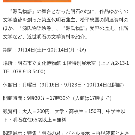
『源氏物語』の舞台となった明石の地に、作品ゆかりの
文学遺跡を創った第五代明石藩主、松平忠国の関連資料の
ほか、「源氏物語絵巻」、『源氏物語』受容の歴史、俳諧
文学など、近世明石の文学資料を紹介。
期間：9月14日(土)〜10月14日(月・祝)
場所：明石市立文化博物館 １階特別展示室（上ノ丸2-13-1
TEL.078-918-5400）
休館日：月曜日（9月16日・9月23日・10月14日は開館）
開館時間：9時30分～17時30分（入館は17時まで）
観覧料：大人＝200円、大学・高校生＝150円、中学生以
下・明石在住65歳以上＝無料
関連展示：特集「明石の君」パネル展示 ～再現装束とあさ