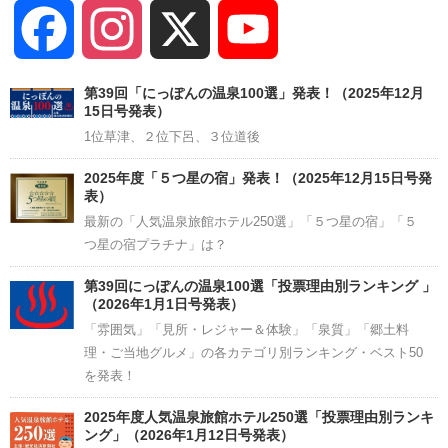
Facebook
Instagram
X
YouTube
Channel
第39回「にっぽんの温泉100選」発表！（2025年12月
15日号発表）
1位草津、２位下呂、３位道後
2025年度「５つ星の宿」発表！（2025年12月15日号発
表）
最新の「人気温泉旅館ホテル250選」「５つ星の宿」「５
つ星の宿プラチナ」は？
第39回にっぽんの温泉100選「投票理由別ランキング 」
（2026年1月1日号発表）
「雰囲気」「見所・レジャー＆体験」「泉質」「郷土料
理・ご当地グルメ」の各カテゴリ別ランキング・ベスト50
を発表！
2025年度人気温泉旅館ホテル250選「投票理由別ランキ
ング」（2026年1月12日号発表）