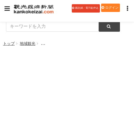
ログイン
購読(紙・電子版)申込
トップ
地域観光
明石観光協会、明石市内の「源氏物語」ゆかりの地の