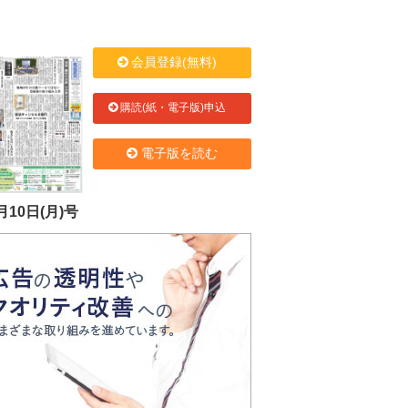
会員登録(無料)
購読(紙・電子版)申込
電子版を読む
月10日(月)号