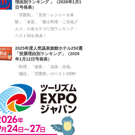
理由別ランキング 」（2026年1月1
日号発表）
「雰囲気」「見所・レジャー＆体
験」「泉質」「郷土料理・ご当地グ
ルメ」の各カテゴリ別ランキング・
ベスト50を発表！
2025年度人気温泉旅館ホテル250選
「投票理由別ランキング」（2026
年1月12日号発表）
「料理」「接客」「温泉・浴場」
「施設」「雰囲気」のベスト100軒