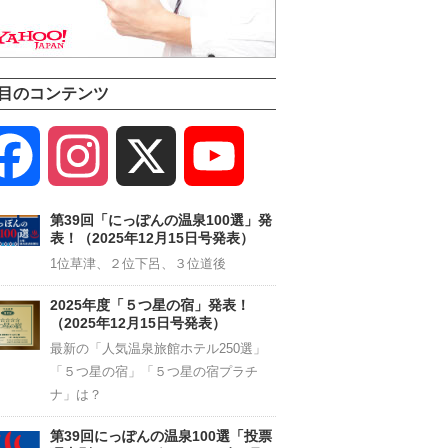
目のコンテンツ
Facebook
Instagram
X
YouTube
Channel
第39回「にっぽんの温泉100選」発
表！（2025年12月15日号発表）
1位草津、２位下呂、３位道後
2025年度「５つ星の宿」発表！
（2025年12月15日号発表）
最新の「人気温泉旅館ホテル250選」
「５つ星の宿」「５つ星の宿プラチ
ナ」は？
第39回にっぽんの温泉100選「投票