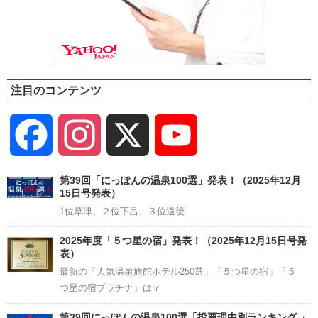
注目のコンテンツ
Facebook
Instagram
X
YouTube
Channel
第39回「にっぽんの温泉100選」発表！（2025年12月
15日号発表）
1位草津、２位下呂、３位道後
2025年度「５つ星の宿」発表！（2025年12月15日号発
表）
最新の「人気温泉旅館ホテル250選」「５つ星の宿」「５
つ星の宿プラチナ」は？
第39回にっぽんの温泉100選「投票理由別ランキング 」