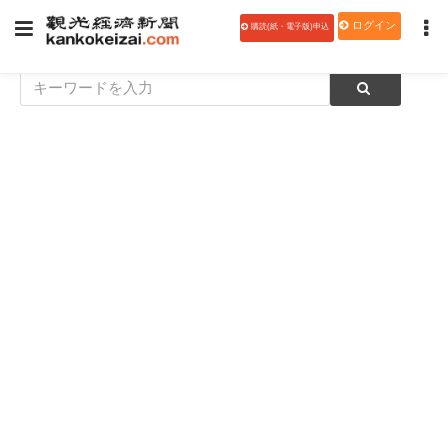
ログイン
購読(紙・電子版)申込