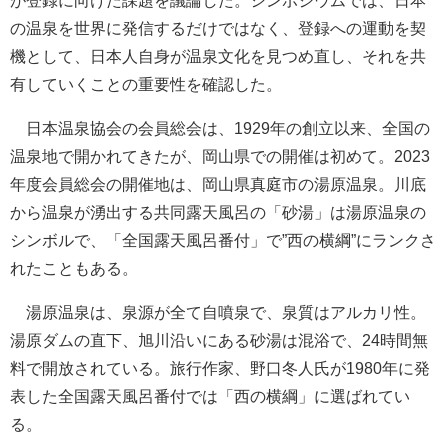
が登録に向けた課題を議論した。シンポジウムでは、日本
の温泉を世界に発信するだけではなく、登録への運動を契
機として、日本人自身が温泉文化を見つめ直し、それを共
有していくことの重要性を確認した。
日本温泉協会の会員総会は、1929年の創立以来、全国の
温泉地で開かれてきたが、岡山県での開催は初めて。2023
年度会員総会の開催地は、岡山県真庭市の湯原温泉。川底
から温泉が湧出する共同露天風呂の「砂湯」は湯原温泉の
シンボルで、「全国露天風呂番付」で”西の横綱”にランクさ
れたこともある。
湯原温泉は、泉源が全て自噴泉で、泉質はアルカリ性。
湯原ダムの直下、旭川沿いにある砂湯は混浴で、24時間無
料で開放されている。旅行作家、野口冬人氏が1980年に発
表した全国露天風呂番付では「西の横綱」に選ばれてい
る。