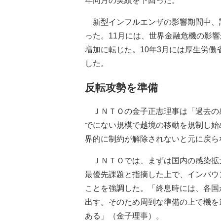
年同月の実績を下回った。
新型インフルエンザの影響期間中、訪日
った。11月には、世界金融危機の影響
増加に転じた。10年3月には厚生労
した。
反転攻勢を準備
ＪＮＴＯの金子正志理事は「過去の
でにない規模で越境の移動を規制し始
界的に制約が解除されないと元に戻ら
ＪＮＴＯでは、まずは国内の感染拡
最優先課題と指摘した上で、インバウ
ことを強調した。「終息時には、各国
出す。そのため周到な準備の上で機を
ある」（金子理事）。