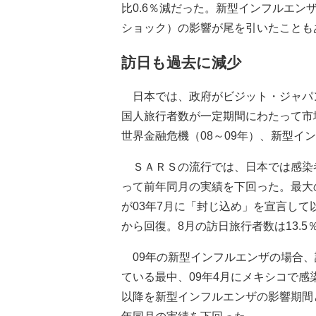
比0.6％減だった。新型インフルエン
ショック）の影響が尾を引いたこともあ
訪日も過去に減少
日本では、政府がビジット・ジャパン
国人旅行者数が一定期間にわたって市
世界金融危機（08～09年）、新型イ
ＳＡＲＳの流行では、日本では感染者
って前年同月の実績を下回った。最大の
が03年7月に「封じ込め」を宣言し
から回復。8月の訪日旅行者数は13.5
09年の新型インフルエンザの場合、
ている最中、09年4月にメキシコで感
以降を新型インフルエンザの影響期間と