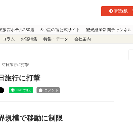
購読(紙・
泉旅館ホテル250選
5つ星の宿公式サイト
観光経済新聞チャンネル
コラム
お宿特集
特集・データ
会社案内
、訪日旅行に打撃
日旅行に打撃
ト
界規模で移動に制限