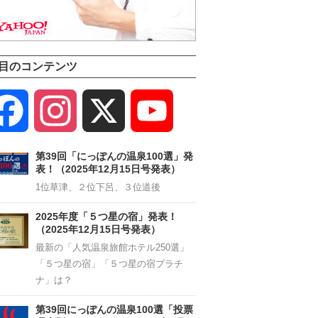
目のコンテンツ
Facebook
Instagram
X
YouTube
Channel
第39回「にっぽんの温泉100選」発
表！（2025年12月15日号発表）
1位草津、２位下呂、３位道後
2025年度「５つ星の宿」発表！
（2025年12月15日号発表）
最新の「人気温泉旅館ホテル250選」
「５つ星の宿」「５つ星の宿プラチ
ナ」は？
第39回にっぽんの温泉100選「投票