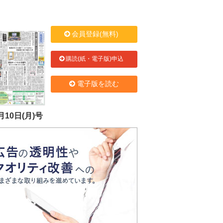
会員登録(無料)
購読(紙・電子版)申込
電子版を読む
月10日(月)号