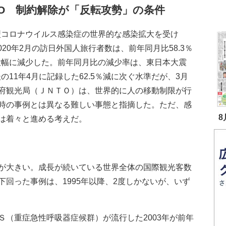
TO 制約解除が「反転攻勢」の条件
コロナウイルス感染症の世界的な感染拡大を受け
020年2月の訪日外国人旅行者数は、前年同月比58.3％
大幅に減少した。前年同月比の減少率は、東日本大震
の11年4月に記録した62.5％減に次ぐ水準だが、3月
府観光局（ＪＮＴＯ）は、世界的に人の移動制限が行
時の事例とは異なる難しい事態と指摘した。ただ、感
8
は着々と進める考えだ。
が大きい。成長が続いている世界全体の国際観光客数
回った事例は、1995年以降、2度しかないが、いず
（重症急性呼吸器症候群）が流行した2003年が前年