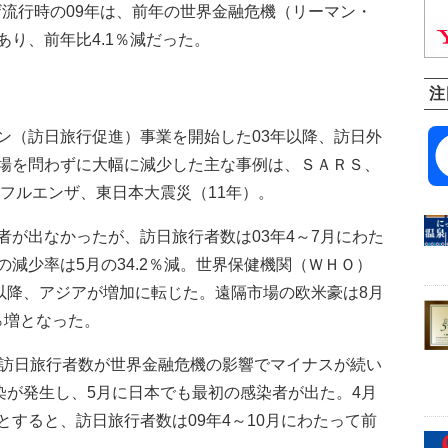
ザ流行時の09年は、前年の世界金融危機（リーマン・
り、前年比4.1％減だった。
注
（訪日旅行促進）事業を開始した03年以降、訪日外
場を問わずに大幅に減少した主な事例は、ＳＡＲＳ、
ンフルエンザ、東日本大震災（11年）。
が出なかったが、訪日旅行者数は03年4～7月にわた
減少率は5月の34.2％減。世界保健機関（ＷＨＯ）
て以降、アジアが増加に転じた。遠隔市場の欧米豪は8月
％増となった。
訪日旅行者数が世界金融危機の影響でマイナスが続い
染が発生し、5月に日本でも最初の感染者が出た。4月
すると、訪日旅行者数は09年4～10月にわたって前