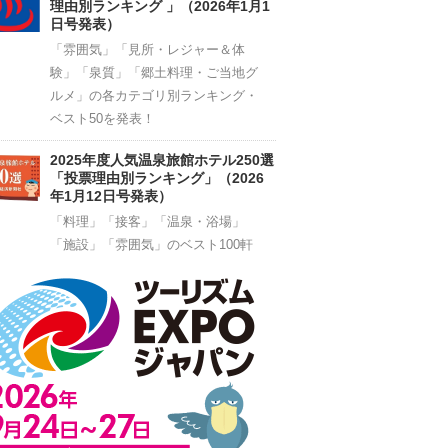
理由別ランキング 」（2026年1月1
日号発表）
「雰囲気」「見所・レジャー＆体
験」「泉質」「郷土料理・ご当地グ
ルメ」の各カテゴリ別ランキング・
ベスト50を発表！
2025年度人気温泉旅館ホテル250選
「投票理由別ランキング」（2026
年1月12日号発表）
「料理」「接客」「温泉・浴場」
「施設」「雰囲気」のベスト100軒