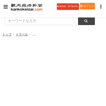
ログイン
購読(紙・電子版)申込
トップ
トラベル
新千歳空港、国際空港評価「World’s Most Improve