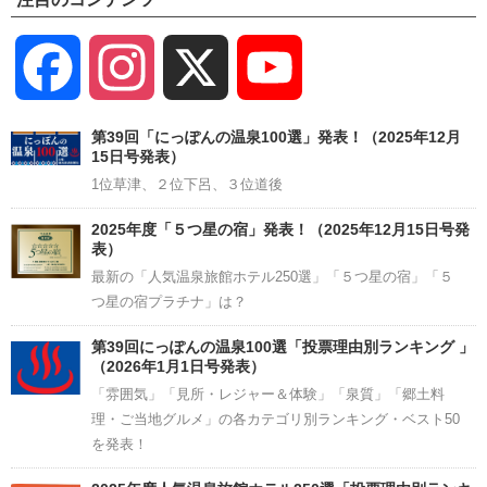
Facebook
Instagram
X
YouTube
Channel
第39回「にっぽんの温泉100選」発表！（2025年12月
15日号発表）
1位草津、２位下呂、３位道後
2025年度「５つ星の宿」発表！（2025年12月15日号発
表）
最新の「人気温泉旅館ホテル250選」「５つ星の宿」「５
つ星の宿プラチナ」は？
第39回にっぽんの温泉100選「投票理由別ランキング 」
（2026年1月1日号発表）
「雰囲気」「見所・レジャー＆体験」「泉質」「郷土料
理・ご当地グルメ」の各カテゴリ別ランキング・ベスト50
を発表！