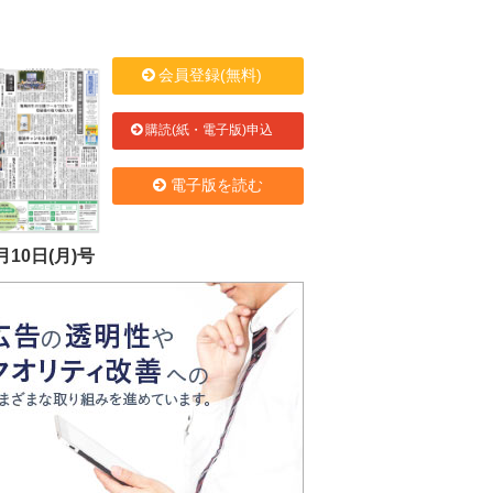
会員登録(無料)
購読(紙・電子版)申込
電子版を読む
月10日(月)号