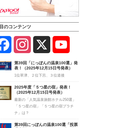
目のコンテンツ
Facebook
Instagram
X
YouTube
Channel
第39回「にっぽんの温泉100選」発
表！（2025年12月15日号発表）
1位草津、２位下呂、３位道後
2025年度「５つ星の宿」発表！
（2025年12月15日号発表）
最新の「人気温泉旅館ホテル250選」
「５つ星の宿」「５つ星の宿プラチ
ナ」は？
第39回にっぽんの温泉100選「投票