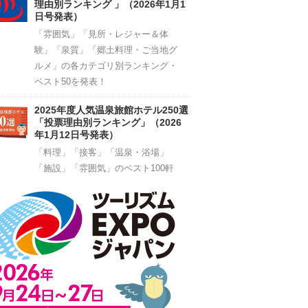
理由別ランキング 」（2026年1月1
日号発表）
「雰囲気」「見所・レジャー＆体
験」「泉質」「郷土料理・ご当地グ
ルメ」の各カテゴリ別ランキング・
ベスト50を発表！
2025年度人気温泉旅館ホテル250選
「投票理由別ランキング」（2026
年1月12日号発表）
「料理」「接客」「温泉・浴場」
「施設」「雰囲気」のベスト100軒