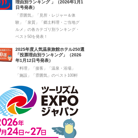
理由別ランキング 」（2026年1月1
日号発表）
「雰囲気」「見所・レジャー＆体
験」「泉質」「郷土料理・ご当地グ
ルメ」の各カテゴリ別ランキング・
ベスト50を発表！
2025年度人気温泉旅館ホテル250選
「投票理由別ランキング」（2026
年1月12日号発表）
「料理」「接客」「温泉・浴場」
「施設」「雰囲気」のベスト100軒