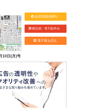
会員登録(無料)
購読(紙・電子版)申込
電子版を読む
月10日(月)号