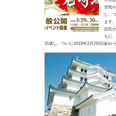
市民
し、つ
ます。
詮氏
もに
完成し、ついに2019年3月29日(金