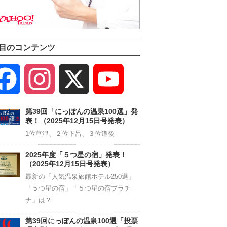
目のコンテンツ
Facebook
Instagram
X
YouTube
Channel
第39回「にっぽんの温泉100選」発
表！（2025年12月15日号発表）
1位草津、２位下呂、３位道後
2025年度「５つ星の宿」発表！
（2025年12月15日号発表）
最新の「人気温泉旅館ホテル250選」
「５つ星の宿」「５つ星の宿プラチ
ナ」は？
第39回にっぽんの温泉100選「投票