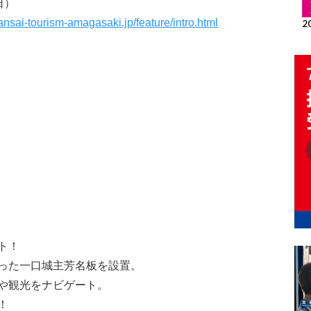
日）
kansai-tourism-amagasaki.jp/feature/intro.html
ト！
った一口城主芳名板を設置。
や観光をナビゲート。
！