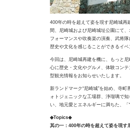
400年の時を超えて姿を現す尼崎城再建
間、尼崎城および尼崎城址公園にて、
フォーマンスや吹奏楽の演奏、武将隊
歴史や文化を感じることができるイベ
今回は、尼崎城再建を機に、もっと尼
心に歴史・文化やグルメ、体験コンテ
型観光情報をお知らせいたします。
新ランドマーク“尼崎城”を始め、寺
ォトジェニックな工場群、浄瑠璃で知
い、地元愛とエネルギーに満ちた、「“
◆Topics◆
其の一：400年の時を超えて姿を現す