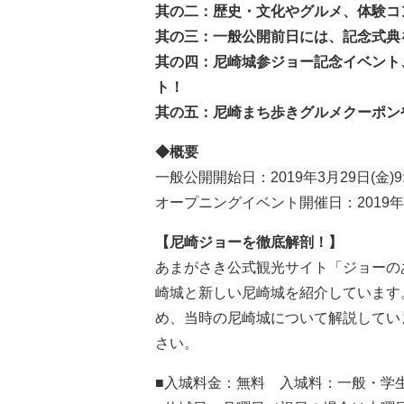
其の二：歴史・文化やグルメ、体験コ
其の三：一般公開前日には、記念式典
其の四：尼崎城参ジョー記念イベント
ト！
其の五：尼崎まち歩きグルメクーポン
◆概要
一般公開開始日：2019年3月29日(金)9:
オープニングイベント開催日：2019年3月29
【尼崎ジョーを徹底解剖！】
あまがさき公式観光サイト「ジョーの
崎城と新しい尼崎城を紹介しています
め、当時の尼崎城について解説してい
さい。
■入城料金：無料 入城料：一般・学生