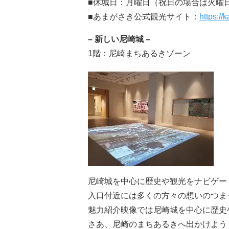
■休城日：月曜日（祝日の場合は火曜
​■あまがさき公式観光サイト：
https://
– 新しい尼崎城 –
1階：尼崎まちあるきゾーン
尼崎城を中心に歴史や観光をナビゲー
入口付近には多くの方々の想いのつま
魅力紹介映像では尼崎城を中心に歴史
さあ、尼崎のまちあるきへ出かけよう