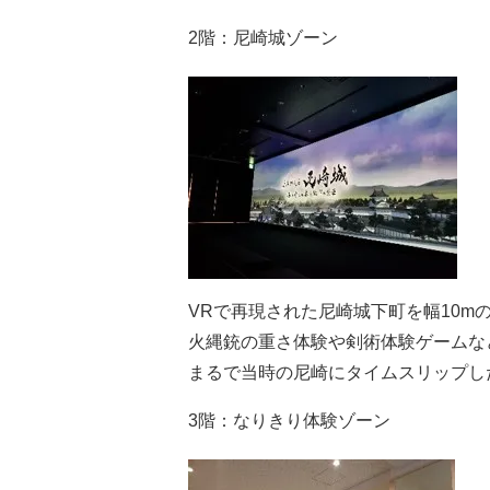
2階：尼崎城ゾーン
VRで再現された尼崎城下町を幅10m
火縄銃の重さ体験や剣術体験ゲームな
まるで当時の尼崎にタイムスリップし
3階：なりきり体験ゾーン