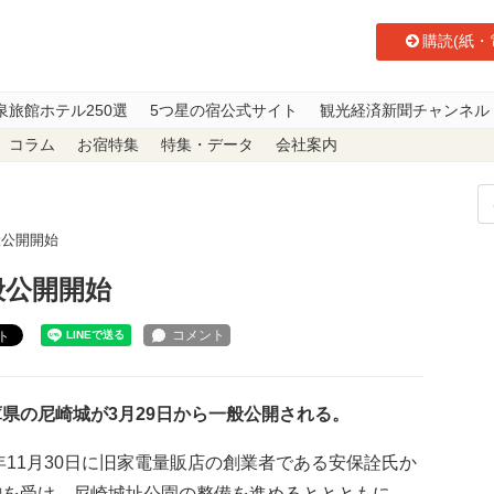
購読(紙・
泉旅館ホテル250選
5つ星の宿公式サイト
観光経済新聞チャンネル
コラム
お宿特集
特集・データ
会社案内
般公開開始
般公開開始
ト
県の尼崎城が3月29日から一般公開される。
8年11月30日に旧家電量販店の創業者である安保詮氏か
贈を受け、尼崎城址公園の整備を進めるととともに、