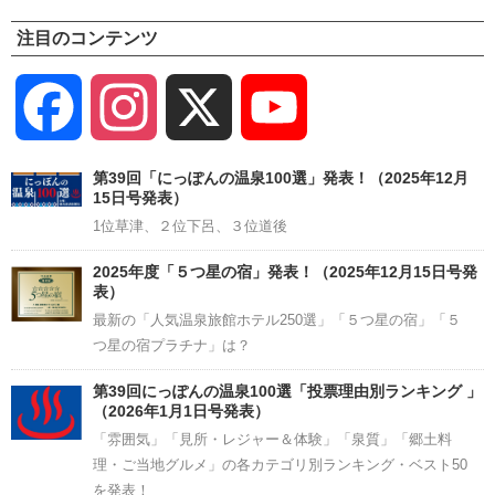
注目のコンテンツ
Facebook
Instagram
X
YouTube
Channel
第39回「にっぽんの温泉100選」発表！（2025年12月
15日号発表）
1位草津、２位下呂、３位道後
2025年度「５つ星の宿」発表！（2025年12月15日号発
表）
最新の「人気温泉旅館ホテル250選」「５つ星の宿」「５
つ星の宿プラチナ」は？
第39回にっぽんの温泉100選「投票理由別ランキング 」
（2026年1月1日号発表）
「雰囲気」「見所・レジャー＆体験」「泉質」「郷土料
理・ご当地グルメ」の各カテゴリ別ランキング・ベスト50
を発表！