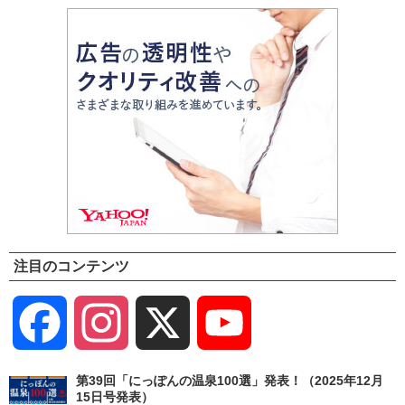
注目のコンテンツ
Facebook
Instagram
X
YouTube
Channel
第39回「にっぽんの温泉100選」発表！（2025年12月
15日号発表）