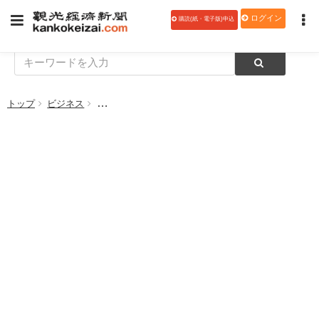
ログイン
購読(紙・電子版)申込
トップ
ビジネス
小企業の売り上げDI、2カ月連続低下──国金公庫調べ