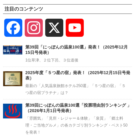
注目のコンテンツ
Facebook
Instagram
X
YouTube
Channel
第39回「にっぽんの温泉100選」発表！（2025年12月
15日号発表）
1位草津、２位下呂、３位道後
2025年度「５つ星の宿」発表！（2025年12月15日号発
表）
最新の「人気温泉旅館ホテル250選」「５つ星の宿」「５
つ星の宿プラチナ」は？
第39回にっぽんの温泉100選「投票理由別ランキング 」
（2026年1月1日号発表）
「雰囲気」「見所・レジャー＆体験」「泉質」「郷土料
理・ご当地グルメ」の各カテゴリ別ランキング・ベスト50
を発表！