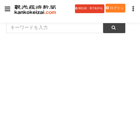
ログイン
購読(紙・電子版)申込