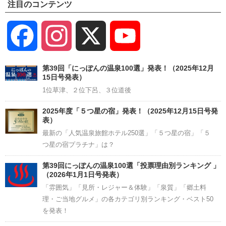
注目のコンテンツ
Facebook
Instagram
X
YouTube
Channel
第39回「にっぽんの温泉100選」発表！（2025年12月
15日号発表）
1位草津、２位下呂、３位道後
2025年度「５つ星の宿」発表！（2025年12月15日号発
表）
最新の「人気温泉旅館ホテル250選」「５つ星の宿」「５
つ星の宿プラチナ」は？
第39回にっぽんの温泉100選「投票理由別ランキング 」
（2026年1月1日号発表）
「雰囲気」「見所・レジャー＆体験」「泉質」「郷土料
理・ご当地グルメ」の各カテゴリ別ランキング・ベスト50
を発表！