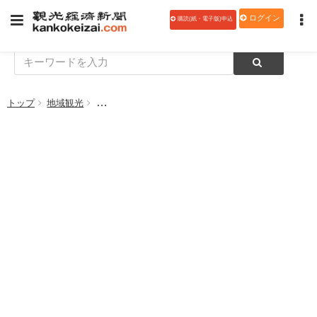
ログイン
購読(紙・電子版)申込
トップ
地域観光
子供たちの「宿の思い出絵画」を展示 みやぎおかみ