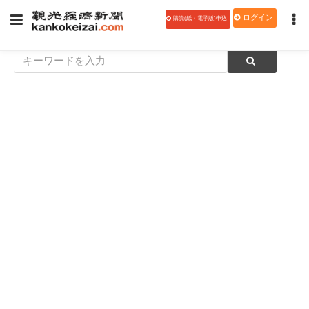
ログイン
購読(紙・電子版)申込