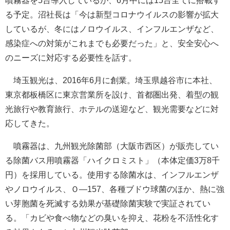
噴霧器を5台導入しているが、6月中には15台全てに搭載す
る予定。沼社長は「今は新型コロナウイルスの影響が拡大
しているが、冬にはノロウイルス、インフルエンザなど、
感染症への対策がこれまでも必要だった」と、安全安心へ
のニーズに対応する必要性を話す。
埼玉観光は、2016年6月に創業。埼玉県越谷市に本社、
東京都板橋区に東京営業所を設け、首都圏出発、着型の観
光旅行や教育旅行、ホテルの送迎など、観光需要などに対
応してきた。
噴霧器は、九州観光除菌部（大阪市西区）が販売してい
る除菌バス用噴霧器「ハイクロミスト」（本体定価3万8千
円）を採用している。使用する除菌水は、インフルエンザ
やノロウイルス、Ｏ―157、各種ブドウ球菌のほか、熱に強
い芽胞菌を死滅する効果が基礎除菌実験で実証されてい
る。「カビや食べ物などの臭いを抑え、花粉を不活性化す