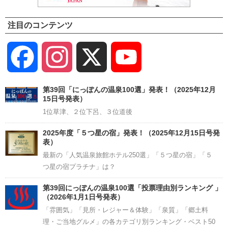
注目のコンテンツ
Facebook
Instagram
X
YouTube
Channel
第39回「にっぽんの温泉100選」発表！（2025年12月
15日号発表）
1位草津、２位下呂、３位道後
2025年度「５つ星の宿」発表！（2025年12月15日号発
表）
最新の「人気温泉旅館ホテル250選」「５つ星の宿」「５
つ星の宿プラチナ」は？
第39回にっぽんの温泉100選「投票理由別ランキング 」
（2026年1月1日号発表）
「雰囲気」「見所・レジャー＆体験」「泉質」「郷土料
理・ご当地グルメ」の各カテゴリ別ランキング・ベスト50