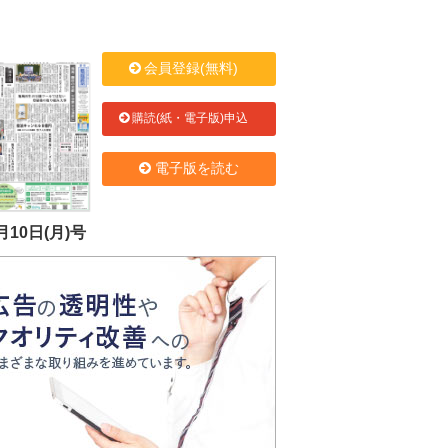
会員登録(無料)
購読(紙・電子版)申込
電子版を読む
月10日(月)号