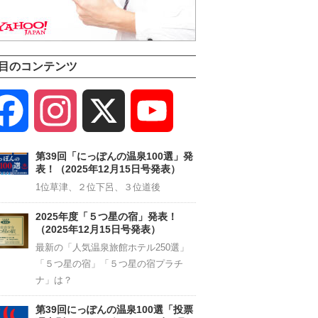
目のコンテンツ
Facebook
Instagram
X
YouTube
Channel
第39回「にっぽんの温泉100選」発
表！（2025年12月15日号発表）
1位草津、２位下呂、３位道後
2025年度「５つ星の宿」発表！
（2025年12月15日号発表）
最新の「人気温泉旅館ホテル250選」
「５つ星の宿」「５つ星の宿プラチ
ナ」は？
第39回にっぽんの温泉100選「投票