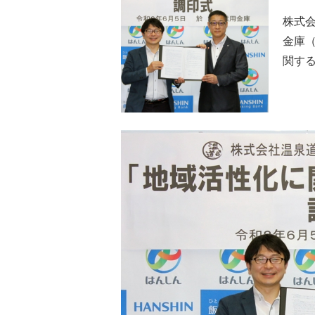
株式
金庫（
関す