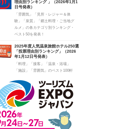
理由別ランキング 」（2026年1月1
日号発表）
「雰囲気」「見所・レジャー＆体
験」「泉質」「郷土料理・ご当地グ
ルメ」の各カテゴリ別ランキング・
ベスト50を発表！
2025年度人気温泉旅館ホテル250選
「投票理由別ランキング」（2026
年1月12日号発表）
「料理」「接客」「温泉・浴場」
「施設」「雰囲気」のベスト100軒