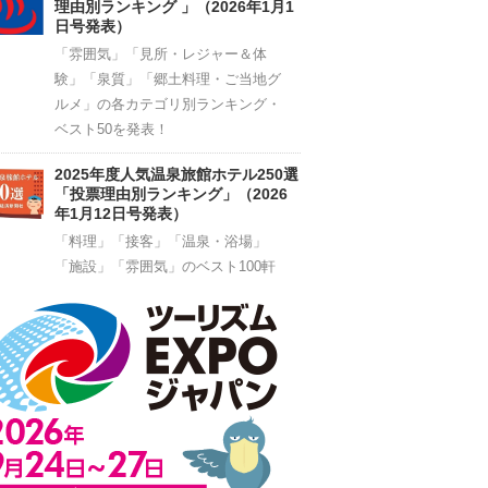
理由別ランキング 」（2026年1月1
日号発表）
「雰囲気」「見所・レジャー＆体
験」「泉質」「郷土料理・ご当地グ
ルメ」の各カテゴリ別ランキング・
ベスト50を発表！
2025年度人気温泉旅館ホテル250選
「投票理由別ランキング」（2026
年1月12日号発表）
「料理」「接客」「温泉・浴場」
「施設」「雰囲気」のベスト100軒