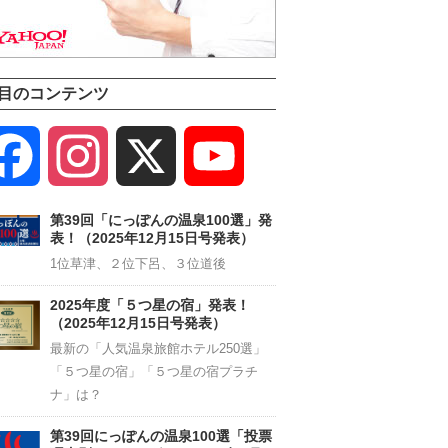
目のコンテンツ
Facebook
Instagram
X
YouTube
Channel
第39回「にっぽんの温泉100選」発
表！（2025年12月15日号発表）
1位草津、２位下呂、３位道後
2025年度「５つ星の宿」発表！
（2025年12月15日号発表）
最新の「人気温泉旅館ホテル250選」
「５つ星の宿」「５つ星の宿プラチ
ナ」は？
第39回にっぽんの温泉100選「投票