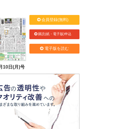
会員登録(無料)
購読(紙・電子版)申込
電子版を読む
月10日(月)号