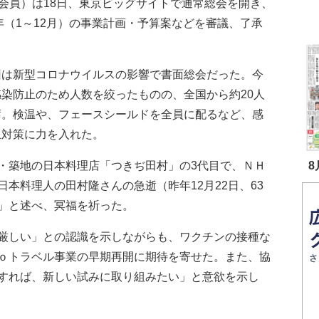
0会員）は18日、東京ビッグサイトで通常総会を開き、
1年（1～12月）の事業計画・予算案などを審議、了承
。
は新型コロナウイルスの影響で書面総会だった。今
感染防止のため人数を絞ったものの、全国から約20人
席。検温や、フェースシールドを全員に配るなど、感
止対策に力を入れた。
築地の日本料理店「つきぢ田村」の3代目で、ＮＨ
8
本料理人の田村隆さんの急逝（昨年12月22日、63
」と述べ、冥福を祈った。
厳しい」との認識を示しながらも、ワクチンの接種な
ｏトラベル事業の早期再開に期待を寄せた。また、協
すれば、新しい試みに取り組みたい」と意欲を示し