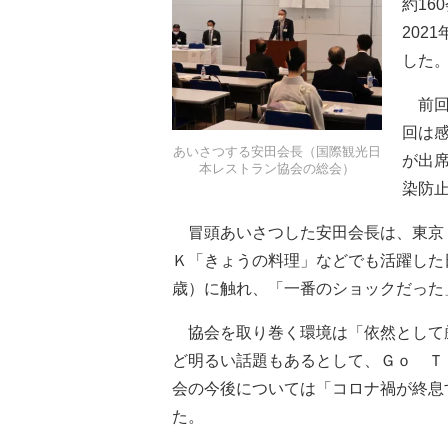
約16
202
した
前回
回は
あいさつする安田会長（国際観光日
が出
本レストラン協会の総会）
染防
冒頭あいさつした安田会長は、東京・
Ｋ「きょうの料理」などでも活躍した日
歳）に触れ、「一番のショックだった
協会を取り巻く環境は「依然として
ど明るい話題もあるとして、Ｇｏ Ｔ
会の今後については「コロナ禍が終息
た。