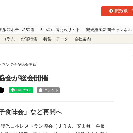
購読(紙・
泉旅館ホテル250選
5つ星の宿公式サイト
観光経済新聞チャンネル
コラム
お宿特集
特集・データ
会社案内
トラン協会が総会開催
協会が総会開催
ト
子食味会」など再開へ
観光日本レストラン協会（ＪＲＡ、安田眞一会長、