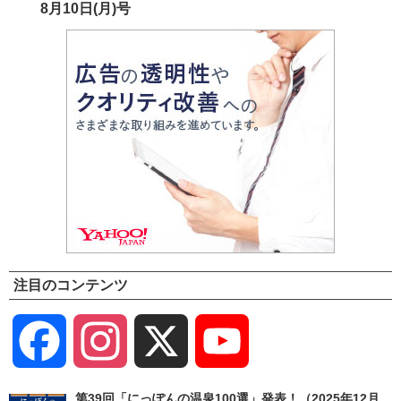
8月10日(月)号
注目のコンテンツ
Facebook
Instagram
X
YouTube
Channel
第39回「にっぽんの温泉100選」発表！（2025年12月