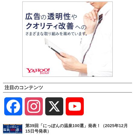
注目のコンテンツ
Facebook
Instagram
X
YouTube
Channel
第39回「にっぽんの温泉100選」発表！（2025年12月
15日号発表）