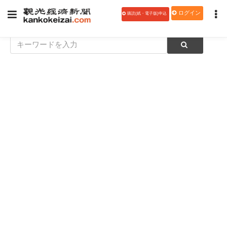
ログイン
購読(紙・電子版)申込