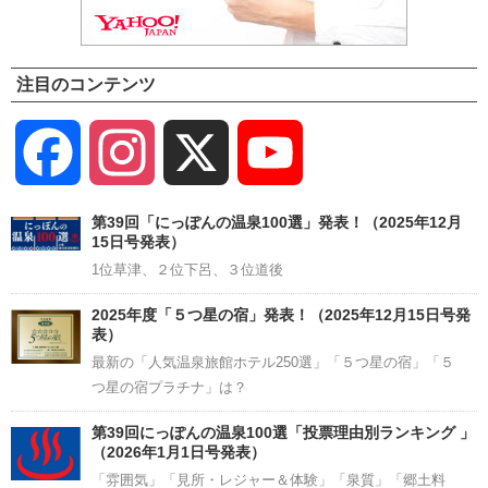
注目のコンテンツ
Facebook
Instagram
X
YouTube
Channel
第39回「にっぽんの温泉100選」発表！（2025年12月
15日号発表）
1位草津、２位下呂、３位道後
2025年度「５つ星の宿」発表！（2025年12月15日号発
表）
最新の「人気温泉旅館ホテル250選」「５つ星の宿」「５
つ星の宿プラチナ」は？
第39回にっぽんの温泉100選「投票理由別ランキング 」
（2026年1月1日号発表）
「雰囲気」「見所・レジャー＆体験」「泉質」「郷土料