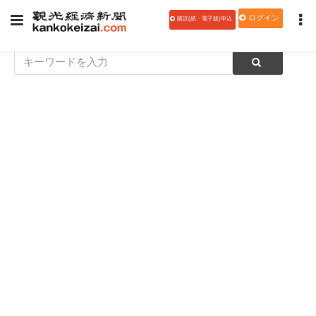
ログイン
購読(紙・電子版)申込