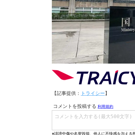
【記事提供：
トライシー
】