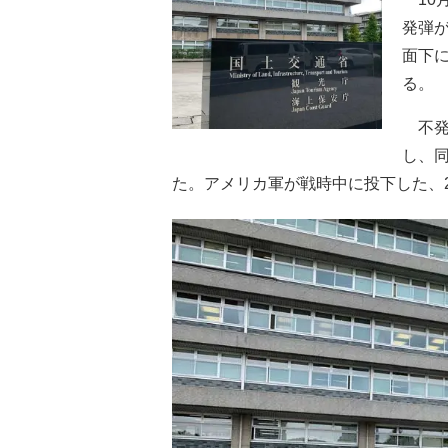
発弾が
面下
る。
不発
し、
た。アメリカ軍が戦時中に投下した、