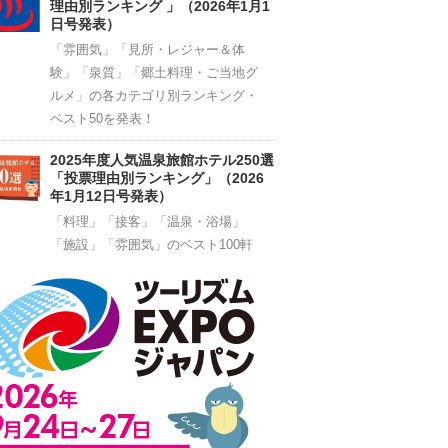
理由別ランキング 」（2026年1月1
日号発表）
「雰囲気」「見所・レジャー＆体
験」「泉質」「郷土料理・ご当地グ
ルメ」の各カテゴリ別ランキング・
ベスト50を発表！
2025年度人気温泉旅館ホテル250選
「投票理由別ランキング」（2026
年1月12日号発表）
「料理」「接客」「温泉・浴場」
「施設」「雰囲気」のベスト100軒