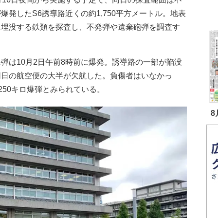
爆発したS6誘導路近くの約1,750平方メートル。地表
に埋没する鉄類を探査し、不発弾や遺棄砲弾を調査す
弾は10月2日午前8時前に爆発。誘導路の一部が陥没
同日の航空便の大半が欠航した。負傷者はいなかっ
250キロ爆弾とみられている。
8