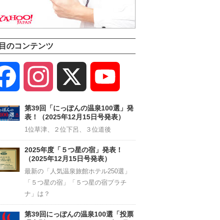
目のコンテンツ
Facebook
Instagram
X
YouTube
Channel
第39回「にっぽんの温泉100選」発
表！（2025年12月15日号発表）
1位草津、２位下呂、３位道後
2025年度「５つ星の宿」発表！
（2025年12月15日号発表）
最新の「人気温泉旅館ホテル250選」
「５つ星の宿」「５つ星の宿プラチ
ナ」は？
第39回にっぽんの温泉100選「投票