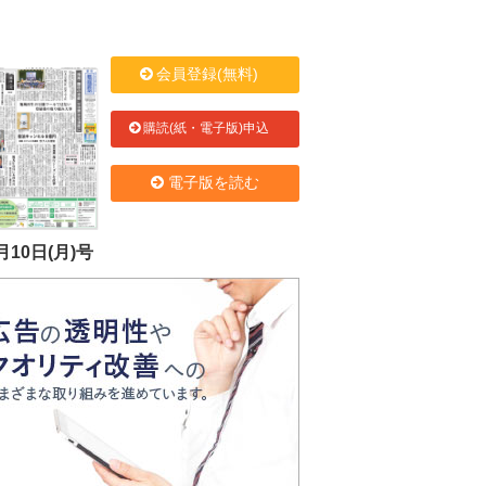
会員登録(無料)
購読(紙・電子版)申込
電子版を読む
月10日(月)号