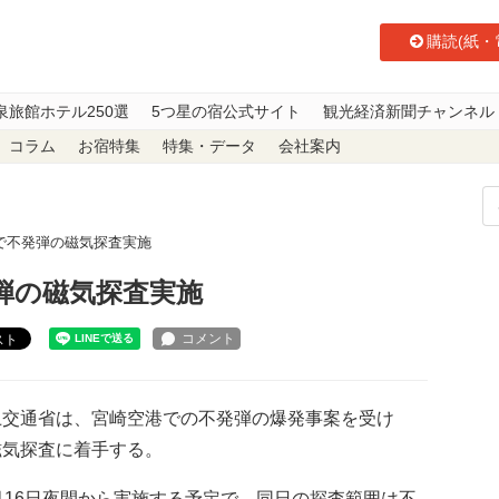
購読(紙・
泉旅館ホテル250選
5つ星の宿公式サイト
観光経済新聞チャンネル
コラム
お宿特集
特集・データ
会社案内
で不発弾の磁気探査実施
弾の磁気探査実施
スト
交通省は、宮崎空港での不発弾の爆発事案を受け
磁気探査に着手する。
月16日夜間から実施する予定で、同日の探査範囲は不