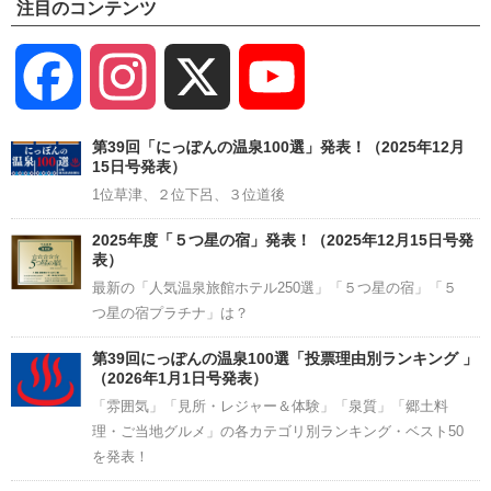
注目のコンテンツ
Facebook
Instagram
X
YouTube
Channel
第39回「にっぽんの温泉100選」発表！（2025年12月
15日号発表）
1位草津、２位下呂、３位道後
2025年度「５つ星の宿」発表！（2025年12月15日号発
表）
最新の「人気温泉旅館ホテル250選」「５つ星の宿」「５
つ星の宿プラチナ」は？
第39回にっぽんの温泉100選「投票理由別ランキング 」
（2026年1月1日号発表）
「雰囲気」「見所・レジャー＆体験」「泉質」「郷土料
理・ご当地グルメ」の各カテゴリ別ランキング・ベスト50
を発表！