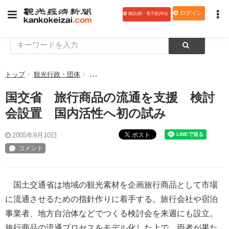
ログイン
購読(紙・電子版)申込
トップ
観光行政・団体
国交省 旅行商品の流通を支援 検討会設置 
国交省 旅行商品の流通を支援 検討
会設置 国内活性へ初の試み
ポスト
2005年9月10日
国土交通省は地域の観光素材を企画旅行商品として市場
に流通させるための指針作りに着手する。旅行会社や宿泊
事業者、地方自治体などでつくる検討会を来週にも設立。
旅行商品の流通プロセスをモデル化した上で、両者が果た