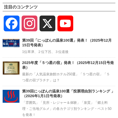
注目のコンテンツ
Facebook
Instagram
X
YouTube
Channel
第39回「にっぽんの温泉100選」発表！（2025年12月
15日号発表）
1位草津、２位下呂、３位道後
2025年度「５つ星の宿」発表！（2025年12月15日号発
表）
最新の「人気温泉旅館ホテル250選」「５つ星の宿」「５
つ星の宿プラチナ」は？
第39回にっぽんの温泉100選「投票理由別ランキング 」
（2026年1月1日号発表）
「雰囲気」「見所・レジャー＆体験」「泉質」「郷土料
理・ご当地グルメ」の各カテゴリ別ランキング・ベスト50
を発表！