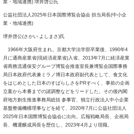
業・地域連携) 堺井啓公氏
公益社団法人2025年日本国際博覧会協会 担当局長(中小企
業・地域連携)
堺井啓公(さかい よしまさ)氏
1966年大阪府生まれ。京都大学法学部卒業後、1990年4
月に通商産業省(現経済産業省)入省。2013年7月に経済産業
省商務流通保安グループ博覧会推進室長兼博覧会国際事務
局日本政府代表兼ミラノ博日本政府副代表として、食文化
をはじめとした日本のすばらしさをPRすべく、事前の企画
立案から本番までの諸調整などをリードした。その後内閣
府地方創生推進事務局総括 参事官、独立行政法人中小企業
基盤整備機構理事などを経て、2020年7月に公益社団法人
2025年日本国際博覧会協会に出向。広報戦略局長、企画局
長、機運醸成局長を歴任し、2023年4月より現職。