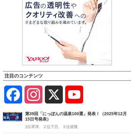
注目のコンテンツ
Facebook
Instagram
X
YouTube
Channel
第39回「にっぽんの温泉100選」発表！（2025年12月
15日号発表）
1位草津、２位下呂、３位道後