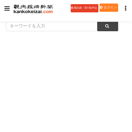
ログイン
購読(紙・電子版)申込