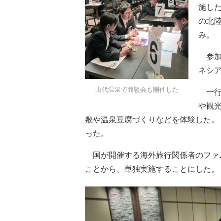
施し
の北
み。
参加
ネシ
山代温泉で商談会も開催した
一行
や観
敷や温泉豆腐づくりなどを体験した。
った。
国が開催する海外旅行関係者のファ
ことから、単独実施することにした。