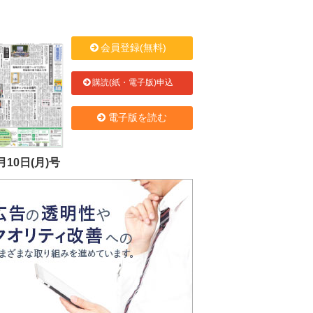
会員登録(無料)
購読(紙・電子版)申込
電子版を読む
月10日(月)号