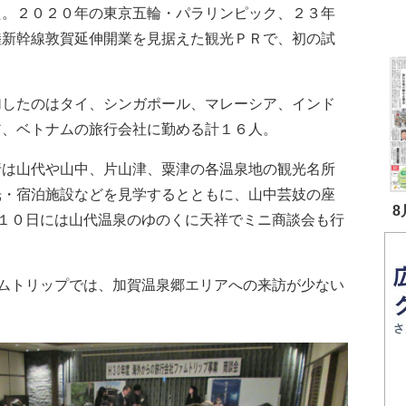
た。２０２０年の東京五輪・パラリンピック、２３年
陸新幹線敦賀延伸開業を見据えた観光ＰＲで、初の試
したのはタイ、シンガポール、マレーシア、インド
ア、ベトナムの旅行会社に勤める計１６人。
は山代や山中、片山津、粟津の各温泉地の観光名所
光・宿泊施設などを見学するとともに、山中芸妓の座
8
１０日には山代温泉のゆのくに天祥でミニ商談会も行
ムトリップでは、加賀温泉郷エリアへの来訪が少ない