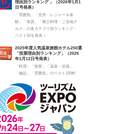
理由別ランキング 」（2026年1月1
日号発表）
「雰囲気」「見所・レジャー＆体
験」「泉質」「郷土料理・ご当地グ
ルメ」の各カテゴリ別ランキング・
ベスト50を発表！
2025年度人気温泉旅館ホテル250選
「投票理由別ランキング」（2026
年1月12日号発表）
「料理」「接客」「温泉・浴場」
「施設」「雰囲気」のベスト100軒