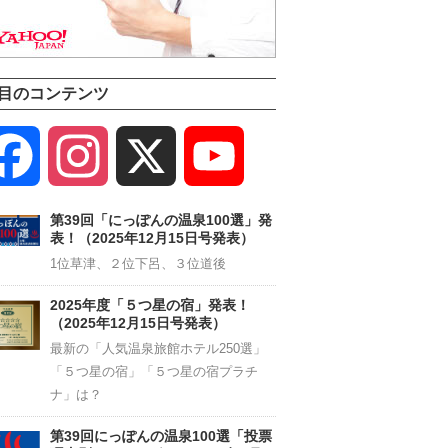
目のコンテンツ
Facebook
Instagram
X
YouTube
Channel
第39回「にっぽんの温泉100選」発
表！（2025年12月15日号発表）
1位草津、２位下呂、３位道後
2025年度「５つ星の宿」発表！
（2025年12月15日号発表）
最新の「人気温泉旅館ホテル250選」
「５つ星の宿」「５つ星の宿プラチ
ナ」は？
第39回にっぽんの温泉100選「投票