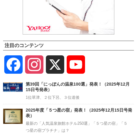
注目のコンテンツ
Facebook
Instagram
X
YouTube
Channel
第39回「にっぽんの温泉100選」発表！（2025年12月
15日号発表）
1位草津、２位下呂、３位道後
2025年度「５つ星の宿」発表！（2025年12月15日号発
表）
最新の「人気温泉旅館ホテル250選」「５つ星の宿」「５
つ星の宿プラチナ」は？