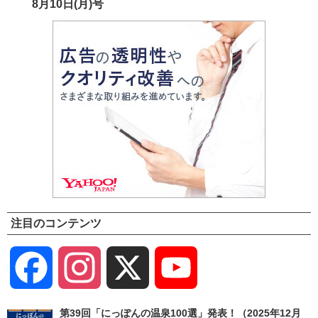
8月10日(月)号
注目のコンテンツ
Facebook
Instagram
X
YouTube
Channel
第39回「にっぽんの温泉100選」発表！（2025年12月