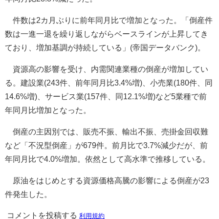
件数は2カ月ぶりに前年同月比で増加となった。「倒産件
数は一進一退を繰り返しながらベースラインが上昇してき
ており、増加基調が持続している」(帝国データバンク)。
資源高の影響を受け、内需関連業種の倒産が増加してい
る。建設業(243件、前年同月比3.4%増)、小売業(180件、同
14.6%増)、サービス業(157件、同12.1%増)など5業種で前
年同月比増加となった。
倒産の主因別では、販売不振、輸出不振、売掛金回収難
など「不況型倒産」が679件。前月比で3.7%減少だが、前
年同月比で4.0%増加。依然として高水準で推移している。
原油をはじめとする資源価格高騰の影響による倒産が23
件発生した。