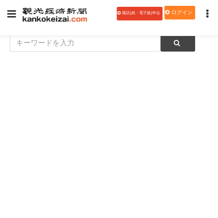
ログイン
購読(紙・電子版)申込