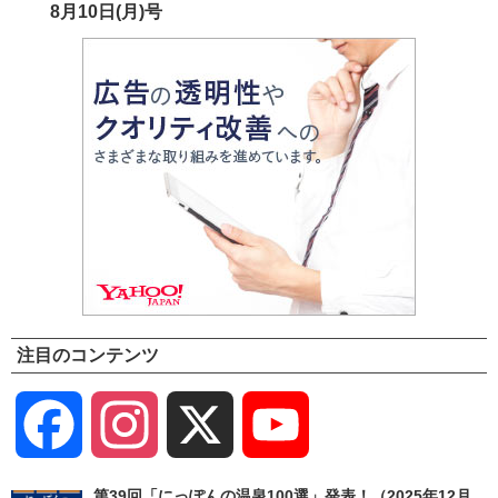
8月10日(月)号
注目のコンテンツ
Facebook
Instagram
X
YouTube
Channel
第39回「にっぽんの温泉100選」発表！（2025年12月