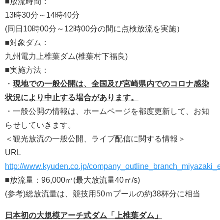
■放流時間：
13時30分～14時40分
(同日10時00分～12時00分の間に点検放流を実施）
■対象ダム：
九州電力上椎葉ダム(椎葉村下福良)
■実施方法：
・
現地での一般公開は、全国及び宮崎県内でのコロナ感染
状況により中止する場合があります。
・一般公開の情報は、ホームページを都度更新して、お知
らせしていきます。
＜観光放流の一般公開、ライブ配信に関する情報＞
URL
http://www.kyuden.co.jp/company_outline_branch_miyazaki_
■放流量：96,000㎥(最大放流量40㎥/s)
(参考)総放流量は、競技用50ｍプールの約38杯分に相当
日本初の大規模アーチ式ダム「上椎葉ダム」