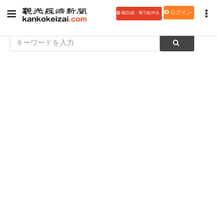
ログイン
購読(紙・電子版)申込