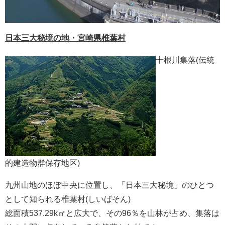
日本三大秘境の地・宮崎県椎葉村
十根川集落(伝統
的建造物群保存地区)
九州山地のほぼ中央に位置し、「日本三大秘境」のひとつ
として知られる椎葉村(しいばそん)
総面積537.29k㎡と広大で、その96％を山林が占め、集落は