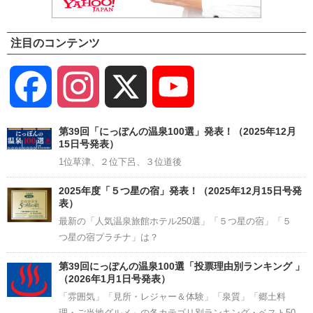
注目のコンテンツ
Facebook
Instagram
X
YouTube
Channel
第39回「にっぽんの温泉100選」発表！（2025年12月
15日号発表）
1位草津、２位下呂、３位道後
2025年度「５つ星の宿」発表！（2025年12月15日号発
表）
最新の「人気温泉旅館ホテル250選」「５つ星の宿」「５
つ星の宿プラチナ」は？
第39回にっぽんの温泉100選「投票理由別ランキング 」
（2026年1月1日号発表）
「雰囲気」「見所・レジャー＆体験」「泉質」「郷土料
理・ご当地グルメ」の各カテゴリ別ランキング・ベスト50