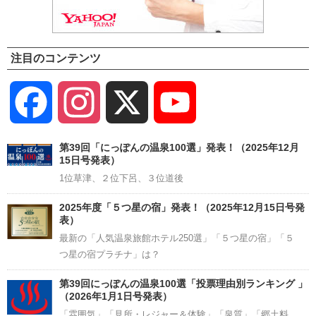
注目のコンテンツ
Facebook
Instagram
X
YouTube
Channel
第39回「にっぽんの温泉100選」発表！（2025年12月
15日号発表）
1位草津、２位下呂、３位道後
2025年度「５つ星の宿」発表！（2025年12月15日号発
表）
最新の「人気温泉旅館ホテル250選」「５つ星の宿」「５
つ星の宿プラチナ」は？
第39回にっぽんの温泉100選「投票理由別ランキング 」
（2026年1月1日号発表）
「雰囲気」「見所・レジャー＆体験」「泉質」「郷土料