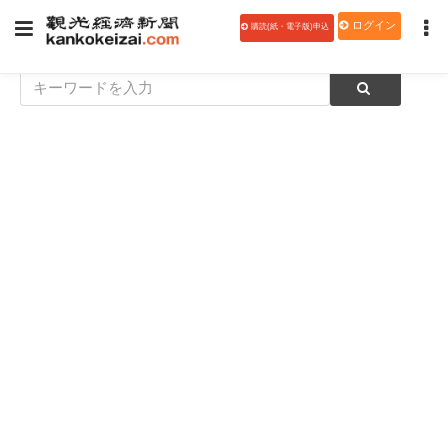
ログイン
購読(紙・電子版)申込