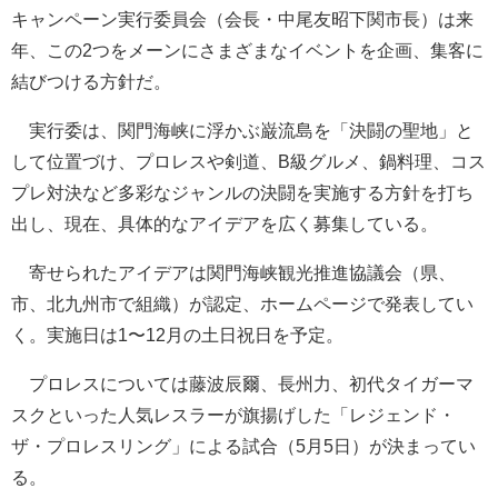
キャンペーン実行委員会（会長・中尾友昭下関市長）は来
年、この2つをメーンにさまざまなイベントを企画、集客に
結びつける方針だ。
実行委は、関門海峡に浮かぶ巌流島を「決闘の聖地」と
して位置づけ、プロレスや剣道、B級グルメ、鍋料理、コス
プレ対決など多彩なジャンルの決闘を実施する方針を打ち
出し、現在、具体的なアイデアを広く募集している。
寄せられたアイデアは関門海峡観光推進協議会（県、
市、北九州市で組織）が認定、ホームページで発表してい
く。実施日は1〜12月の土日祝日を予定。
プロレスについては藤波辰爾、長州力、初代タイガーマ
スクといった人気レスラーが旗揚げした「レジェンド・
ザ・プロレスリング」による試合（5月5日）が決まってい
る。