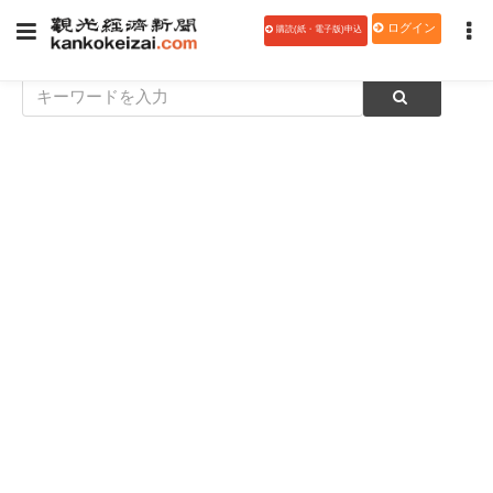
ログイン
購読(紙・電子版)申込