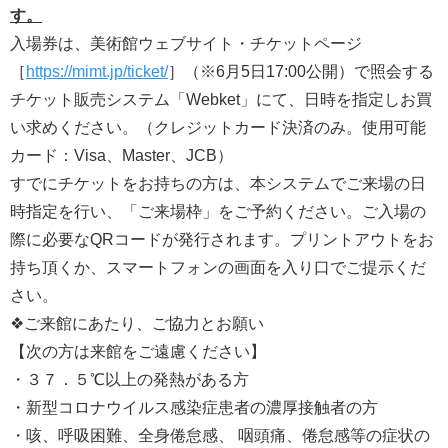
す。
入場券は、美術館ウェブサイト・チケットページ
［
https://mimt.jp/ticket/
］（※6月5日17:00公開）で照会する
チケット販売システム「Webket」にて、日時を指定しお買
い求めください。（クレジットカード決済のみ。使用可能
カード：Visa、Master、JCB）
すでにチケットをお持ちの方は、本システムでご来場の日
時指定を行い、「ご来場枠」をご予約ください。ご入場の
際に必要なQRコードが発行されます。プリントアウトをお
持ち頂くか、スマートフォンの画面を入り口でご提示くだ
さい。
❖ご来館にあたり、ご協力とお願い
【次の方は来館をご遠慮ください】
・３７．５℃以上の発熱がある方
・新型コロナウイルス感染症患者の濃厚接触者の方
・咳、呼吸困難、全身倦怠感、 咽頭痛、倦怠感等の症状の