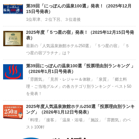
Channel
第39回「にっぽんの温泉100選」発表！（2025年12月
15日号発表）
1位草津、２位下呂、３位道後
2025年度「５つ星の宿」発表！（2025年12月15日号発
表）
最新の「人気温泉旅館ホテル250選」「５つ星の宿」「５
つ星の宿プラチナ」は？
第39回にっぽんの温泉100選「投票理由別ランキング 」
（2026年1月1日号発表）
「雰囲気」「見所・レジャー＆体験」「泉質」「郷土料
理・ご当地グルメ」の各カテゴリ別ランキング・ベスト50
を発表！
2025年度人気温泉旅館ホテル250選「投票理由別ランキ
ング」（2026年1月12日号発表）
「料理」「接客」「温泉・浴場」「施設」「雰囲気」のベ
スト100軒