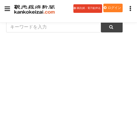
ログイン
購読(紙・電子版)申込