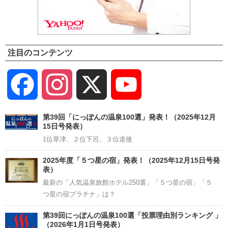
注目のコンテンツ
Facebook
Instagram
X
YouTube
Channel
第39回「にっぽんの温泉100選」発表！（2025年12月
15日号発表）
1位草津、２位下呂、３位道後
2025年度「５つ星の宿」発表！（2025年12月15日号発
表）
最新の「人気温泉旅館ホテル250選」「５つ星の宿」「５
つ星の宿プラチナ」は？
第39回にっぽんの温泉100選「投票理由別ランキング 」
（2026年1月1日号発表）