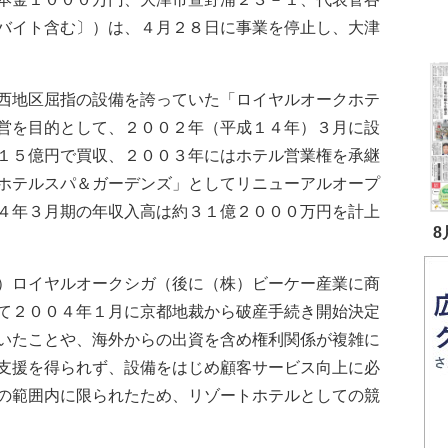
バイト含む〕）は、４月２８日に事業を停止し、大津
西地区屈指の設備を誇っていた「ロイヤルオークホテ
営を目的として、２００２年（平成１４年）３月に設
１５億円で買収、２００３年にはホテル営業権を承継
ホテルスパ＆ガーデンズ」としてリニューアルオープ
４年３月期の年収入高は約３１億２０００万円を計上
8
）ロイヤルオークシガ（後に（株）ビーケー産業に商
て２００４年１月に京都地裁から破産手続き開始決定
いたことや、海外からの出資を含め権利関係が複雑に
支援を得られず、設備をはじめ顧客サービス向上に必
の範囲内に限られたため、リゾートホテルとしての競