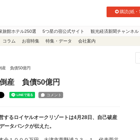
購読(紙・
泉旅館ホテル250選
5つ星の宿公式サイト
観光経済新聞チャンネル
コラム
お宿特集
特集・データ
会社案内
産 負債50億円
倒産 負債50億円
ト
するロイヤルオークリゾートは4月28日、自己破産
国データバンクが伝えた。
本金１０００万円、大津市萱野浦２３－１、代表菅谷