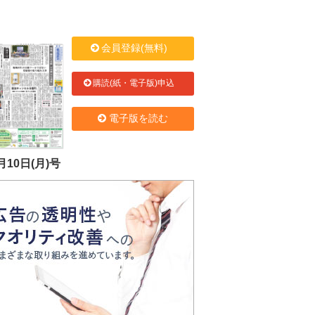
会員登録(無料)
購読(紙・電子版)申込
電子版を読む
月10日(月)号