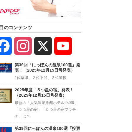
目のコンテンツ
Facebook
Instagram
X
YouTube
Channel
第39回「にっぽんの温泉100選」発
表！（2025年12月15日号発表）
1位草津、２位下呂、３位道後
2025年度「５つ星の宿」発表！
（2025年12月15日号発表）
最新の「人気温泉旅館ホテル250選」
「５つ星の宿」「５つ星の宿プラチ
ナ」は？
第39回にっぽんの温泉100選「投票