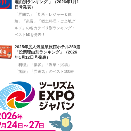
理由別ランキング 」（2026年1月1
日号発表）
「雰囲気」「見所・レジャー＆体
験」「泉質」「郷土料理・ご当地グ
ルメ」の各カテゴリ別ランキング・
ベスト50を発表！
2025年度人気温泉旅館ホテル250選
「投票理由別ランキング」（2026
年1月12日号発表）
「料理」「接客」「温泉・浴場」
「施設」「雰囲気」のベスト100軒