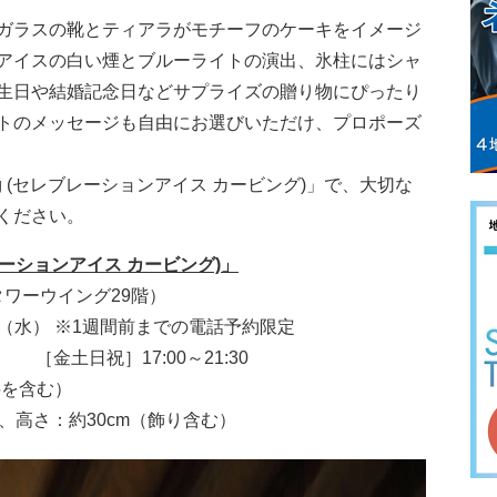
ガラスの靴とティアラがモチーフのケーキをイメージ
アイスの白い煙とブルーライトの演出、氷柱にはシャ
生日や結婚記念日などサプライズの贈り物にぴったり
トのメッセージも自由にお選びいただけ、プロポーズ
carving (セレブレーションアイス カービング)」で、大切な
ください。
セレブレーションアイス
カービング)」
タワーウイング29階）
日（水） ※1週間前までの電話予約限定
0 ［金土日祝］17:00～21:30
料を含む）
m、高さ：約30cm（飾り含む）