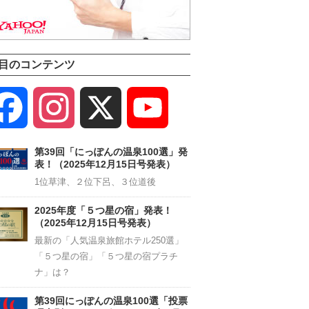
目のコンテンツ
Facebook
Instagram
X
YouTube
Channel
第39回「にっぽんの温泉100選」発
表！（2025年12月15日号発表）
1位草津、２位下呂、３位道後
2025年度「５つ星の宿」発表！
（2025年12月15日号発表）
最新の「人気温泉旅館ホテル250選」
「５つ星の宿」「５つ星の宿プラチ
ナ」は？
第39回にっぽんの温泉100選「投票