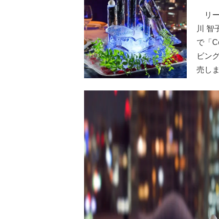
リー
川 智
で「Ce
ビング
売し