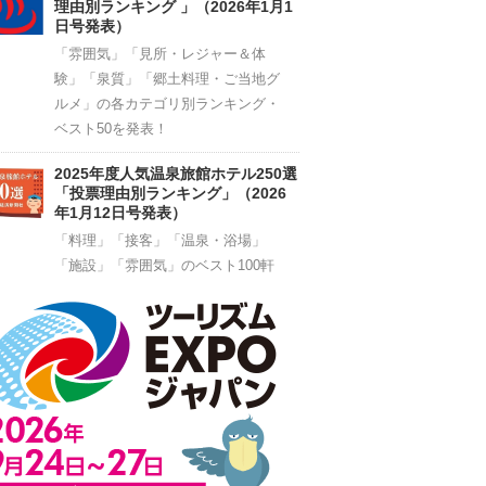
理由別ランキング 」（2026年1月1
日号発表）
「雰囲気」「見所・レジャー＆体
験」「泉質」「郷土料理・ご当地グ
ルメ」の各カテゴリ別ランキング・
ベスト50を発表！
2025年度人気温泉旅館ホテル250選
「投票理由別ランキング」（2026
年1月12日号発表）
「料理」「接客」「温泉・浴場」
「施設」「雰囲気」のベスト100軒