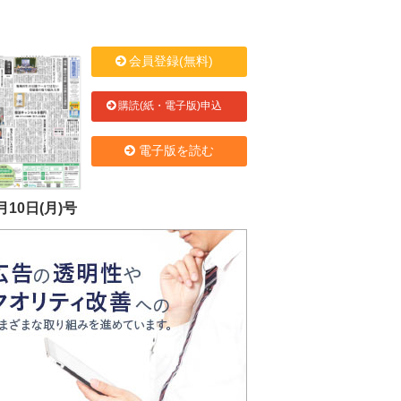
会員登録(無料)
購読(紙・電子版)申込
電子版を読む
月10日(月)号