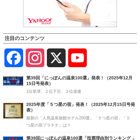
注目のコンテンツ
Facebook
Instagram
X
YouTube
Channel
第39回「にっぽんの温泉100選」発表！（2025年12月
15日号発表）
1位草津、２位下呂、３位道後
2025年度「５つ星の宿」発表！（2025年12月15日号発
表）
最新の「人気温泉旅館ホテル250選」「５つ星の宿」「５
つ星の宿プラチナ」は？
第39回にっぽんの温泉100選「投票理由別ランキング 」