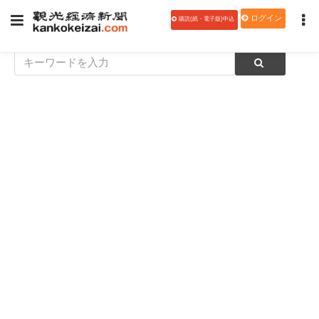
ログイン
購読(紙・電子版)申込