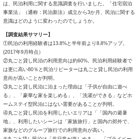
は、民泊利用に関する意識調査を行いました。「住宅宿泊
事業法」（通称：民泊新法）成立から3か月、民泊に関する
意識はどのように変わったのでしょうか。
【調査結果サマリー】
①民泊の利用経験者は13.8%と半年前より8.8%アップ。
(2017年9月時点）
②丸ごと貸し民泊の利用意向は約60%。民泊利用経験者で
は更に高い80％と民泊リピーターは丸ごと貸し民泊の利用
意向が高いことが判明。
③丸ごと貸し民泊に泊まった理由は「子供が自由に遊べ
る」、「豪華な家を楽しめる」、「洗濯ができる」などホ
ームステイ型民泊にはない需要があることが判明。
④丸ごと貸し民泊を利用したいエリアは「「国内の避暑
地」、利用したいシーンは「家族旅行」と国内の郊外で、
家族などのグループ旅行での利用意向が高い。
⑤丸ごと貸し民泊は「非日常が楽しめる」、「プライベー