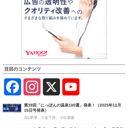
注目のコンテンツ
Facebook
Instagram
X
YouTube
Channel
第39回「にっぽんの温泉100選」発表！（2025年12月
15日号発表）
1位草津、２位下呂、３位道後