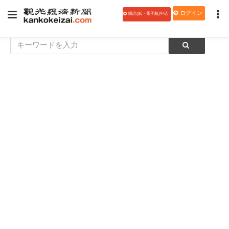
ログイン
購読(紙・電子版)申込