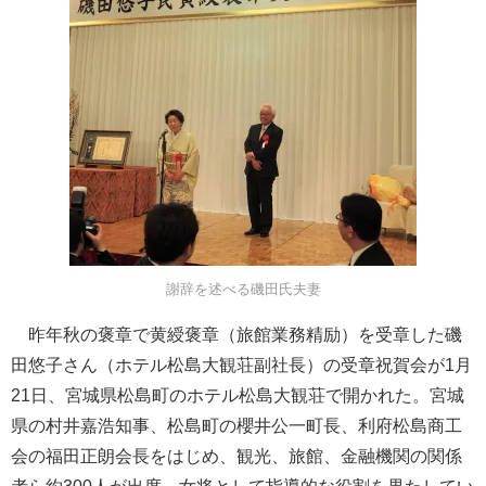
謝辞を述べる磯田氏夫妻
昨年秋の褒章で黄綬褒章（旅館業務精励）を受章した磯
田悠子さん（ホテル松島大観荘副社長）の受章祝賀会が1月
21日、宮城県松島町のホテル松島大観荘で開かれた。宮城
県の村井嘉浩知事、松島町の櫻井公一町長、利府松島商工
会の福田正朗会長をはじめ、観光、旅館、金融機関の関係