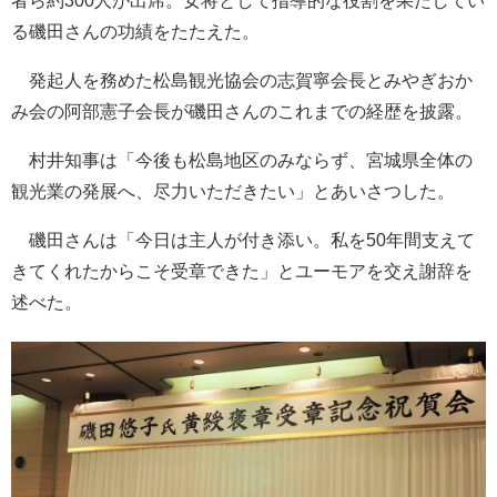
者ら約300人が出席。女将として指導的な役割を果たしてい
る磯田さんの功績をたたえた。
発起人を務めた松島観光協会の志賀寧会長とみやぎおか
み会の阿部憲子会長が磯田さんのこれまでの経歴を披露。
村井知事は「今後も松島地区のみならず、宮城県全体の
観光業の発展へ、尽力いただきたい」とあいさつした。
磯田さんは「今日は主人が付き添い。私を50年間支えて
きてくれたからこそ受章できた」とユーモアを交え謝辞を
述べた。