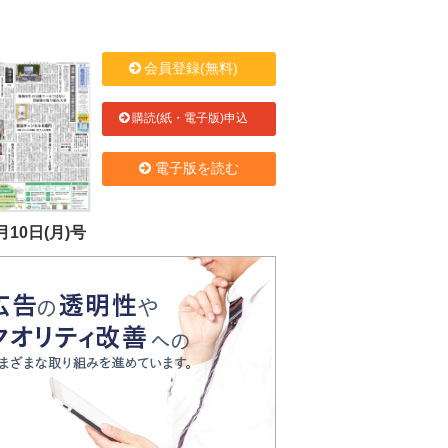
会員登録(無料)
購読(紙・電子版)申込
電子版を読む
月10日(月)号