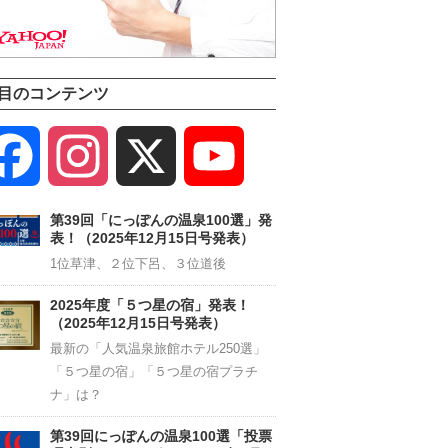
目のコンテンツ
Facebook
Instagram
X
YouTube
Channel
第39回「にっぽんの温泉100選」発
表！（2025年12月15日号発表）
1位草津、２位下呂、３位道後
2025年度「５つ星の宿」発表！
（2025年12月15日号発表）
最新の「人気温泉旅館ホテル250選」
「５つ星の宿」「５つ星の宿プラチ
ナ」は？
第39回にっぽんの温泉100選「投票