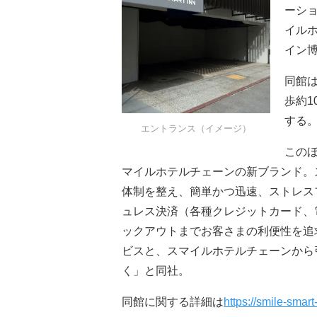
ーシ
イル
イン
同館
歩約1
する
エントランス（イメージ）
この
マイルホテルチェーンの新ブランド。
体制を整え、簡単かつ迅速、ストレス
ュレス決済（各種クレジットカード、
ックアウトまでお客さまの利便性を追
ビスと、スマイルホテルチェーンから
く」と同社。
同館に関する詳細は
https://smile-smar