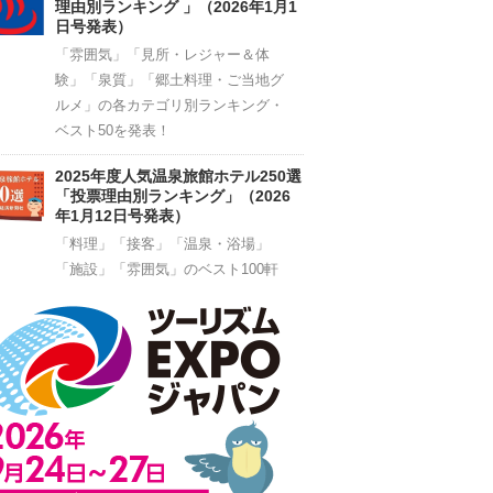
理由別ランキング 」（2026年1月1
日号発表）
「雰囲気」「見所・レジャー＆体
験」「泉質」「郷土料理・ご当地グ
ルメ」の各カテゴリ別ランキング・
ベスト50を発表！
2025年度人気温泉旅館ホテル250選
「投票理由別ランキング」（2026
年1月12日号発表）
「料理」「接客」「温泉・浴場」
「施設」「雰囲気」のベスト100軒