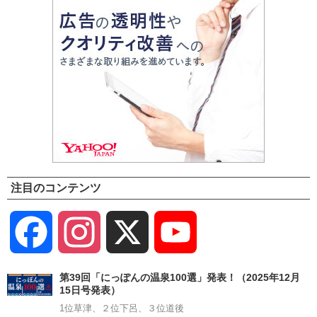
注目のコンテンツ
Facebook
Instagram
X
YouTube
Channel
第39回「にっぽんの温泉100選」発表！（2025年12月
15日号発表）
1位草津、２位下呂、３位道後