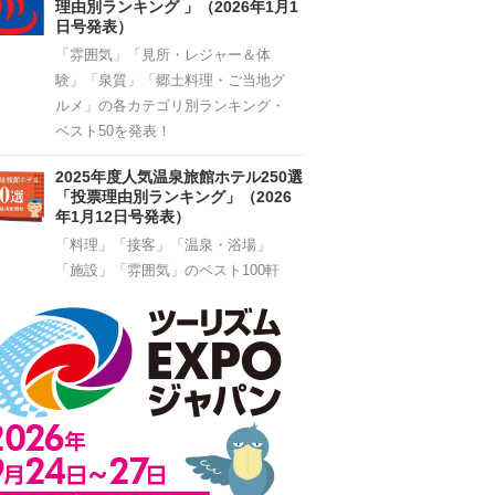
理由別ランキング 」（2026年1月1
日号発表）
「雰囲気」「見所・レジャー＆体
験」「泉質」「郷土料理・ご当地グ
ルメ」の各カテゴリ別ランキング・
ベスト50を発表！
2025年度人気温泉旅館ホテル250選
「投票理由別ランキング」（2026
年1月12日号発表）
「料理」「接客」「温泉・浴場」
「施設」「雰囲気」のベスト100軒