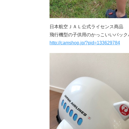
日本航空ＪＡＬ公式ライセンス商品
飛行機型の子供用のかっこいいバック
http://camshop.jp/?pid=133629784