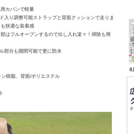
供用カバンで軽量
ッド入り調整可能ストラップと背面クッションで走りま
ても快適な装着感
口部はフルオープンするので出し入れ楽々！掃除も簡
ェル部分も開閉可能で更に防水
8
レン樹脂、背面/ポリエステル
ト