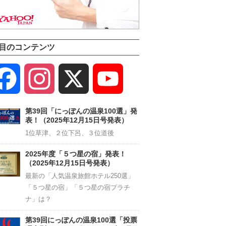
目のコンテンツ
Facebook
Instagram
X
YouTube
Channel
第39回「にっぽんの温泉100選」発
表！（2025年12月15日号発表）
1位草津、２位下呂、３位道後
2025年度「５つ星の宿」発表！
（2025年12月15日号発表）
最新の「人気温泉旅館ホテル250選」
「５つ星の宿」「５つ星の宿プラチ
ナ」は？
第39回にっぽんの温泉100選「投票