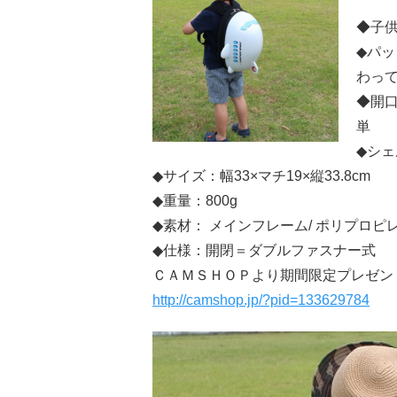
◆子
◆パ
わっ
◆開
単
◆シ
◆サイズ：幅33×マチ19×縦33.8cm
◆重量：800g
◆素材： メインフレーム/ ポリプロピ
◆仕様：開閉＝ダブルファスナー式
ＣＡＭＳＨＯＰより期間限定プレゼン
http://camshop.jp/?pid=133629784