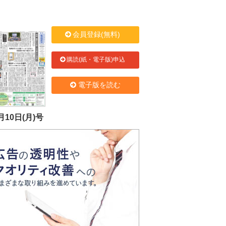
会員登録(無料)
購読(紙・電子版)申込
電子版を読む
月10日(月)号