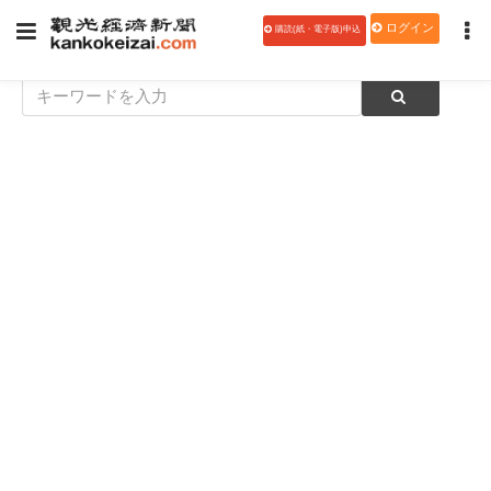
ログイン
購読(紙・電子版)申込