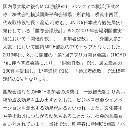
国内最大級の複合MICE施設※1、パシフィコ横浜(正式名
称：株式会社横浜国際平和会議場、所在地：横浜市西区、
代表取締役社長：渡辺 巧教)は、JNTO(日本政府観光局)が
発行している「国際会議統計」※2の2019年会場別開催実
績において「開催件数」、「参加者総数」、「外国人参加
人数」において国内MICE施設の中でトップとなりました。
2019年は、8月に開催の『第7回アフリカ開発会議』(TICAD
7)に伴う関連会議により、「開催件数」では、過去最高の
180件を記録し、17年連続で1位、「参加者総数」では18年
連続の1位となります。
国際会議などのMICE参加者の消費は、一般観光客より高い
経済波及効果を生み出すとともに、ビジネス機会やイノベ
ーションを創出する効果があるといわれ、また、文化芸術
や学術振興につながる効果もあることから、社会的意義も
高いとされています。当社では、昨年春に新MICE施設「パ